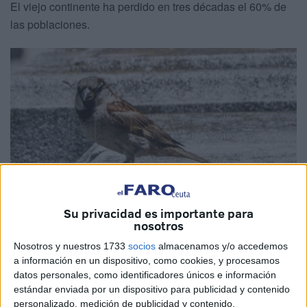
El viejo continente ha perdido en tres décadas el 60% de
las poblaciones.
Su privacidad es importante para
nosotros
Ceuta no dista mucho de la situación a nivel nacional. Esta
Nosotros y nuestros 1733
socios
almacenamos y/o accedemos
especie, a pesar de estar habituada al ser humano, cada
a información en un dispositivo, como cookies, y procesamos
vez ve más diezmada su población. Esta problemática se
datos personales, como identificadores únicos e información
debe, principalmente, a la falta de
espacios verdes
con
estándar enviada por un dispositivo para publicidad y contenido
personalizado, medición de publicidad y contenido,