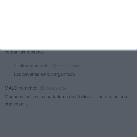
son exageradas, los dejan sin hojas. Aunque también he visto
por desgracia, muy frecuentemente a pavanas comiendo
gorriones, en mi calle, en baños árabes antes había golondrinas
o vencejos, no sé distinguirlos bien y muchos gorriones, que
tenian a raya a moscas y mosquitos, y desde hace un par de
años, desde que tenemos la invasión de pavanas y los árboles
rapados, es imposible tener las ventanas abiertas sin que te
coman las moscas.
Titiritero
comentó:
hace 2 años
Las pavanas se lo cargan todo
MALO
comentó:
hace 2 años
Menudos inútiles los cortadores de árboles.......porque no son
otra cosa....