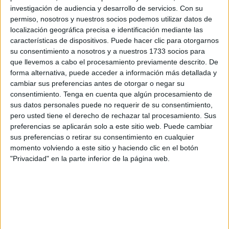
árboles, su hábitat natural. No solo se trata del recorte de
investigación de audiencia y desarrollo de servicios.
Con su
estas zonas, también de cómo se gestionan. Un ejemplo
permiso, nosotros y nuestros socios podemos utilizar datos de
son las
podas “salvajes”
, tal y como detalla Joaquín
localización geográfica precisa e identificación mediante las
López, presidente de
SEO Ceuta
. “Lo que están haciendo
características de dispositivos. Puede hacer clic para otorgarnos
su consentimiento a nosotros y a nuestros 1733 socios para
es desastroso”, expresa.
que llevemos a cabo el procesamiento previamente descrito. De
forma alternativa, puede acceder a información más detallada y
Las razones por las que considera que este proceso no se
cambiar sus preferencias antes de otorgar o negar su
hace de la forma más adecuada es, en primera instancia,
consentimiento.
Tenga en cuenta que algún procesamiento de
por la elección de especies de árboles que no son las más
sus datos personales puede no requerir de su consentimiento,
idóneas para ciertos espacios como zonas residenciales y,
pero usted tiene el derecho de rechazar tal procesamiento. Sus
preferencias se aplicarán solo a este sitio web. Puede cambiar
en segundo lugar, por el modo en el que se realiza el
sus preferencias o retirar su consentimiento en cualquier
desbroce.
momento volviendo a este sitio y haciendo clic en el botón
"Privacidad" en la parte inferior de la página web.
“Una vez elegido, hay que mantenerlo, pero nunca
cortando las ramas por el tronco prácticamente como se
está haciendo, sino recortando las ramas más externas o
las que estén más débiles”, apunta. A su vez, recomienda
que este trabajo sea llevado a cabo por personas que