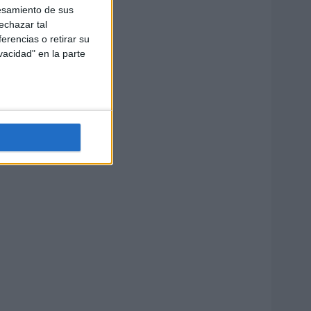
esamiento de sus
echazar tal
erencias o retirar su
vacidad" en la parte