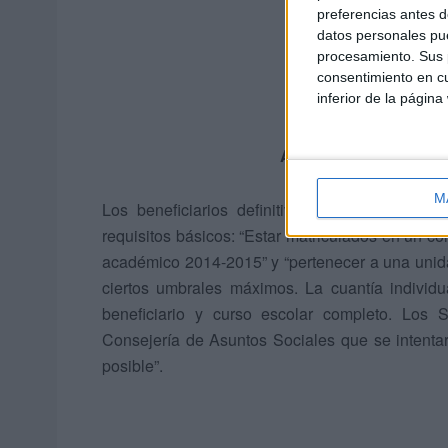
preferencias antes d
datos personales pue
procesamiento. Sus p
consentimiento en cu
inferior de la página
A la espera de la adju
M
Los beneficiarios definitivos del servicio 
requisitos básicos: “Estar matriculados en un co
académico 2014-2015” y “pertenecer a una unida
ciertos umbrales máximos. La cuantía indivi
beneficiario y curso escolar completo. Los S
Consejería de Asuntos Sociales que se intentar
posible”.