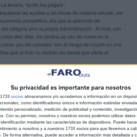
La tercera, “quién les pagará”.
equiparar las ayudas a las becas de material escolar, por
urrencia competitiva, era que la selección de
 los colegios sino la propia Administración. Al final, con
o hace diez días, los centros se ven de nuevo en la
 hacer uso del comedor “con el riesgo de incurrir en una
ños que al final no reciben las becas que oferta el
obre cómo hacer frente a los encargos y pagos de la
ubrir el servicio no se han abonado desde el 1 de enero y
n dicho los Servicios Centrales del departamento que
Su privacidad es importante para nosotros
 pago “en noviembre”.
s 1733
socios
almacenamos y/o accedemos a información en un disposit
a Administración local está dispuesta a “ayudar” en lo que
sonales, como identificadores únicos e información estándar enviada 
actamente cómo. Sobre la mesa está la posibilidad de
ntenido personalizado, medición de publicidad y contenido, investigaci
n con fondos municipales las 615 ayudas que ofrece el
os.
Con su permiso, nosotros y nuestros socios podemos utilizar datos 
identificación mediante las características de dispositivos. Puede hacer
500 peticiones recibidas, más de medio millar de alumnos
ntimiento a nosotros y a nuestros 1733 socios para que llevemos a ca
cio pero sí derecho a pedir beca.
. De forma alternativa, puede acceder a información más detallada y 