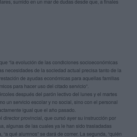
olares, sumido en un mar de dudas desde que, a finales
rque “la evolución de las condiciones socioeconómicas
ias necesidades de la sociedad actual precisa tanto de la
restación de ayudas económicas para aquellas familias
icos para hacer uso del citado servicio”.
rcoles después del parón lectivo del lunes y el martes
mo un servicio escolar y no social, sino con el personal
xactamente igual que el año pasado.
 director provincial, que cursó ayer su instrucción por
a, algunas de las cuales ya le han sido trasladadas
, “a qué alumnos” se dará de comer. La segunda, “quién