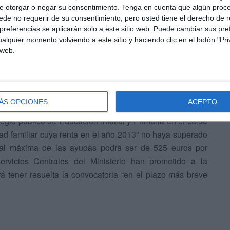
e otorgar o negar su consentimiento.
Tenga en cuenta que algún proc
de no requerir de su consentimiento, pero usted tiene el derecho de r
referencias se aplicarán solo a este sitio web. Puede cambiar sus pref
alquier momento volviendo a este sitio y haciendo clic en el botón "Pri
 web.
dicación de las becas oficiales
ÁS OPCIONES
ACEPTO
de comedor escolar serán los alumnos que cumplan dos
legio público de Educación Infantil y Primaria en el curso
d familiar cuya renta en el año 2013” no haya superado
dual máxima de las ayudas podrá ser de 525 euros por
ervicios Centrales del Ministerio han prometido a la
á tener resuelta la convocatoria “en el plazo más breve