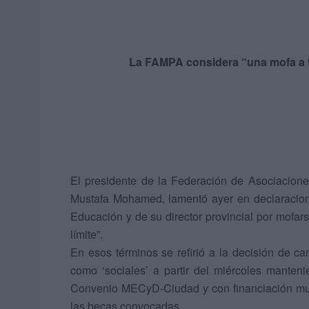
La FAMPA considera “una mofa a tod
El presidente de la Federación de Asociacio
Mustafa Mohamed, lamentó ayer en declaracione
Educación y de su director provincial por mofar
límite”.
En esos términos se refirió a la decisión de ca
como ‘sociales’ a partir del miércoles manten
Convenio MECyD-Ciudad y con financiación muni
las becas convocadas.