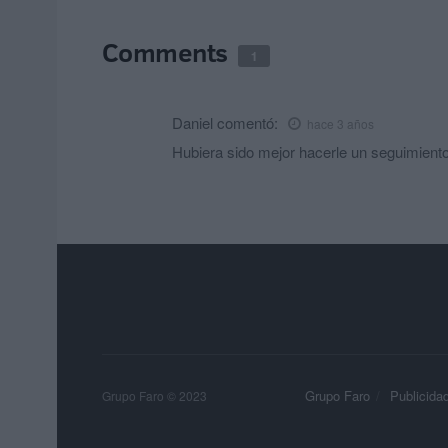
Comments
1
Daniel
comentó:
hace 3 años
Hubiera sido mejor hacerle un seguimiento 
Grupo Faro
Publicida
Grupo Faro © 2023