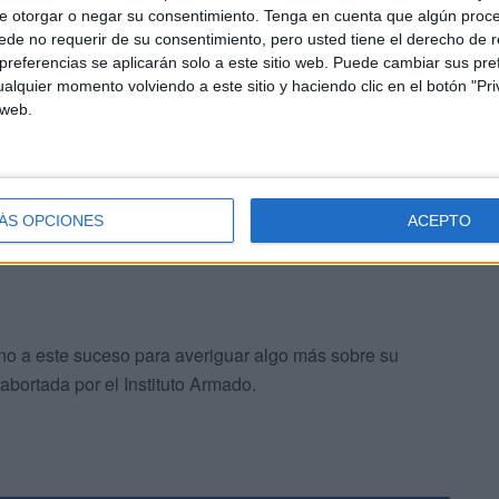
tuvo a otro conductor esta vez con 4 kilos de cocaína
e otorgar o negar su consentimiento.
Tenga en cuenta que algún proc
de no requerir de su consentimiento, pero usted tiene el derecho de r
cio de esta mañana ha sido uno de los más importantes y
referencias se aplicarán solo a este sitio web. Puede cambiar sus pref
n este tipo de tráfico de narcóticos.
alquier momento volviendo a este sitio y haciendo clic en el botón "Pri
 web.
entras que el vehículo queda intervenido y la droga
posterior destrucción.
ÁS OPCIONES
ACEPTO
no a este suceso para averiguar algo más sobre su
bortada por el Instituto Armado.