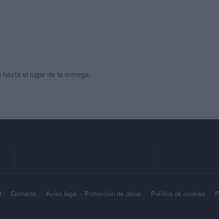
hasta el lugar de la entrega.
d
Contacto
Aviso legal – Protección de datos
Política de cookies
P