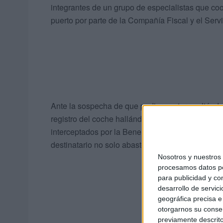
integrantes de un grupo de especialistas que coo
puerto por parte de la Compañía Fiscal y el Serv
Ante la sospecha de que pudiera estar ocultándo
registro del coche hallándose nada menos que es
interceptados por la Benemérita y que supone u
destinatario no solo abastecer el mercado local 
Nosotros y nuestro
procesamos datos per
para publicidad y co
desarrollo de servici
geográfica precisa e 
otorgarnos su conse
previamente descrito