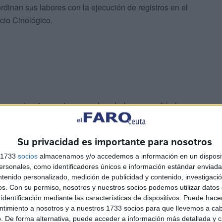
rdinan sus labores con la ejecución de registros en el
icio Cinológico.
se sustancias nocivas para la salud se procedió al
te lote de cocaína, uno de los más importantes
n duro golpe al movimiento de esta droga que tiene como
Su privacidad es importante para nosotros
de Ceuta sino también el del vecino país.
s 1733
socios
almacenamos y/o accedemos a información en un disposit
sonales, como identificadores únicos e información estándar enviada 
ntenido personalizado, medición de publicidad y contenido, investigaci
os.
Con su permiso, nosotros y nuestros socios podemos utilizar datos 
identificación mediante las características de dispositivos. Puede hacer
ntimiento a nosotros y a nuestros 1733 socios para que llevemos a ca
. De forma alternativa, puede acceder a información más detallada y 