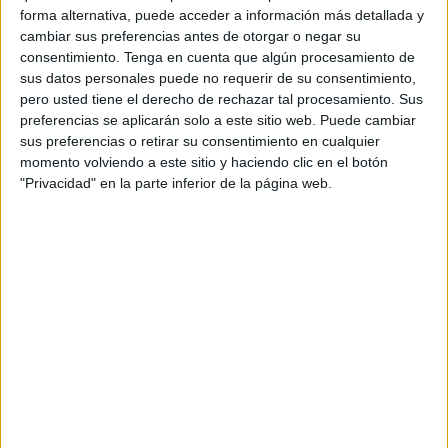
forma alternativa, puede acceder a información más detallada y
medio cuando “estuvimos hablando con el delegado de
cambiar sus preferencias antes de otorgar o negar su
Fomento y le preguntamos si le parecía buena idea poner
consentimiento.
Tenga en cuenta que algún procesamiento de
un puestecito de buñuelos aquí en Ceuta, ya que no hay
sus datos personales puede no requerir de su consentimiento,
ninguno. Nos dio el visto bueno y a raíz de ahí decidimos
pero usted tiene el derecho de rechazar tal procesamiento. Sus
preferencias se aplicarán solo a este sitio web. Puede cambiar
montar el puesto”.
sus preferencias o retirar su consentimiento en cualquier
momento volviendo a este sitio y haciendo clic en el botón
Estas serán las segundas
navidades
que pasan en la
"Privacidad" en la parte inferior de la página web.
Plaza de la Reyes, aunque entre medias fueron
trasladados a la Gran Vía, pero siempre trabajando para
ofrecer los mejores productos a los clientes.
En el puesto de buñuelos Cajal y Torres los ceutíes
pueden encontrar una gran variedad de productos, que
van desde “
buñuelos, gofres
, algodón de azúcar en
botecitos, y a parte de eso, entre 25 y 30 sabores de
chocolates que tenemos”, detalla Mercedes Torres.
A pesar de la gran variedad de productos y sabores que