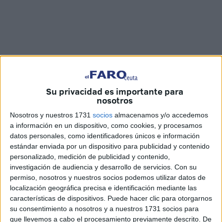
Su privacidad es importante para
nosotros
Imágenes: Joaquín Viera
Nosotros y nuestros 1731
socios
almacenamos y/o accedemos
a información en un dispositivo, como cookies, y procesamos
datos personales, como identificadores únicos e información
estándar enviada por un dispositivo para publicidad y contenido
personalizado, medición de publicidad y contenido,
La
Plaza de los Reyes
es uno de los principales puntos
investigación de audiencia y desarrollo de servicios.
Con su
de encuentro de Ceuta en las fiestas navideñas y ahí se
permiso, nosotros y nuestros socios podemos utilizar datos de
encuentra Mercedes Torres con su puesto de buñuelos
localización geográfica precisa e identificación mediante las
Cajal y Torres
para endulzar las tardes a los ceutíes.
características de dispositivos. Puede hacer clic para otorgarnos
su consentimiento a nosotros y a nuestros 1731 socios para
Según ella misma cuenta, fue hace algo más de un año y
que llevemos a cabo el procesamiento previamente descrito. De