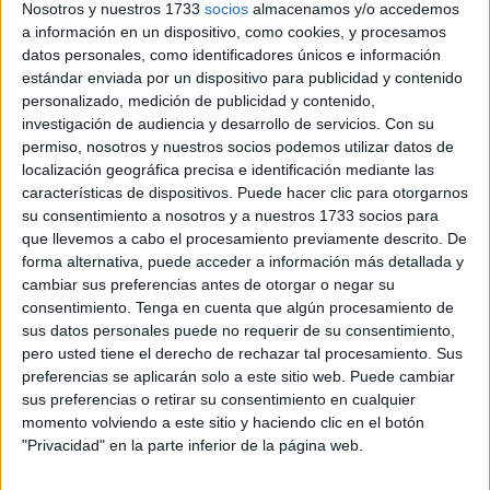
Nosotros y nuestros 1733
socios
almacenamos y/o accedemos
La
inversión
total propuesta por el
Ministerio dirigido por
a información en un dispositivo, como cookies, y procesamos
Pablo Bustinduy
para transferir a comunidades y
datos personales, como identificadores únicos e información
estándar enviada por un dispositivo para publicidad y contenido
ciudades autónomas es de cerca de 200 millones de euros
personalizado, medición de publicidad y contenido,
(198,7 millones de euros), y se va a destinar, además de a
investigación de audiencia y desarrollo de servicios.
Con su
reforzar los servicios sociales, a financiar programas de
permiso, nosotros y nuestros socios podemos utilizar datos de
protección a las familias y de atención a la pobreza infantil,
localización geográfica precisa e identificación mediante las
tal y como ha informado la
Delegación del Gobierno
en
características de dispositivos. Puede hacer clic para otorgarnos
su consentimiento a nosotros y a nuestros 1733 socios para
Ceuta en nota de prensa.
que llevemos a cabo el procesamiento previamente descrito. De
forma alternativa, puede acceder a información más detallada y
Durante la rueda de prensa posterior al
Consejo de
cambiar sus preferencias antes de otorgar o negar su
Ministros
de este martes, Pablo Bustinduy ha querido
consentimiento.
Tenga en cuenta que algún procesamiento de
hacer énfasis en que estas actuaciones deben orientarse a
sus datos personales puede no requerir de su consentimiento,
mejorar la situación de las familias más vulnerables y de
pero usted tiene el derecho de rechazar tal procesamiento. Sus
preferencias se aplicarán solo a este sitio web. Puede cambiar
las que presentan necesidades singulares de protección,
sus preferencias o retirar su consentimiento en cualquier
como las familias monoparentales, las familias numerosas
momento volviendo a este sitio y haciendo clic en el botón
o las familias que viven en el medio rural.
"Privacidad" en la parte inferior de la página web.