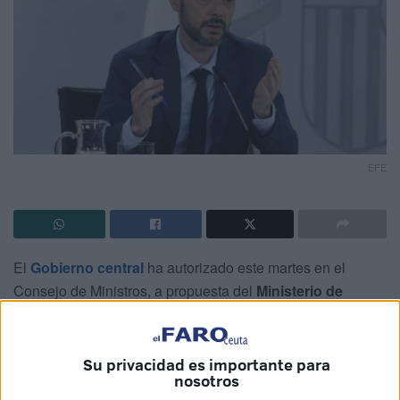
EFE
El
Gobierno central
ha autorizado este martes en el
Consejo de Ministros, a propuesta del
Ministerio de
Derechos Sociales, Consumo y Agenda 2030
, la
distribución de
2 millones de euros a Ceuta
para la
protección de las
familias
y la atención a la pobreza
Su privacidad es importante para
nosotros
infantil.