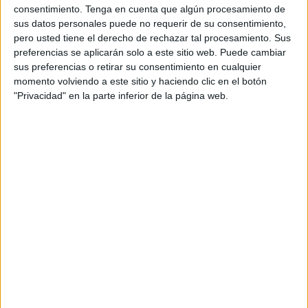
Le recuerdo señora Benzina, que el pueblo es soberano y
consentimiento.
Tenga en cuenta que algún procesamiento de
que ustedes deben atender sus peticiones.
sus datos personales puede no requerir de su consentimiento,
pero usted tiene el derecho de rechazar tal procesamiento. Sus
En unas declaraciones efectuadas a los medios de
preferencias se aplicarán solo a este sitio web. Puede cambiar
comunicación, la señora Benzina ha solicitado paciencia a
sus preferencias o retirar su consentimiento en cualquier
momento volviendo a este sitio y haciendo clic en el botón
la ciudadanía. Este desafortunado comentario ha vuelto a
"Privacidad" en la parte inferior de la página web.
incendiar las redes sociales con mensajes en contra de la
gestión política y la forma de gestionar el crematorio de
mascotas.
Mientras usted nos pide paciencia, nuestras mascotas
siguen falleciendo y siguen siendo enviadas al contenedor
de desechos.
Hace unos años les creímos cuando nos dijeron que el
crematorio de mascotas sería una realidad y a fecha de
hoy, ¿nos siguen pidiendo paciencia?
Señores gobernantes, están ustedes en el último asalto a