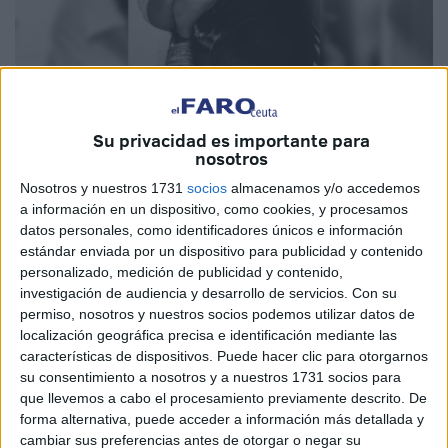
Su privacidad es importante para
Imagen cedida
nosotros
Nosotros y nuestros 1731
socios
almacenamos y/o accedemos
a información en un dispositivo, como cookies, y procesamos
datos personales, como identificadores únicos e información
La consejera de Sanidad, Nabila Benzina, la ha vuelto a
estándar enviada por un dispositivo para publicidad y contenido
liar.
personalizado, medición de publicidad y contenido,
investigación de audiencia y desarrollo de servicios.
Con su
Ante la demanda ciudadana que desde hace tiempo viene
permiso, nosotros y nuestros socios podemos utilizar datos de
reclamando la creación de un crematorio de mascotas
localización geográfica precisa e identificación mediante las
municipal, el Gobierno de la ciudad ha decidido finalmente
características de dispositivos. Puede hacer clic para otorgarnos
su consentimiento a nosotros y a nuestros 1731 socios para
que este servicio sea gestionado por una empresa privada,
que llevemos a cabo el procesamiento previamente descrito. De
ignorando por completo la petición de todo un pueblo...
forma alternativa, puede acceder a información más detallada y
cambiar sus preferencias antes de otorgar o negar su