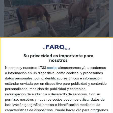
Imagen de archivo / Foto: Quino
Su privacidad es importante para
nosotros
Nosotros y nuestros 1733
socios
almacenamos y/o accedemos
a información en un dispositivo, como cookies, y procesamos
El
Gobierno
ha defendido la gestión llevada a cabo en
datos personales, como identificadores únicos e información
Ceuta para retomar cierto orden en el Centro Ecuestre,
estándar enviada por un dispositivo para publicidad y contenido
después de la
encomienda a Tragsatec
para terminar con
personalizado, medición de publicidad y contenido,
las críticas y el caos que se habían adueñado de la
hípica
.
investigación de audiencia y desarrollo de servicios.
Con su
permiso, nosotros y nuestros socios podemos utilizar datos de
Lo ha hecho tras la interpelación presentada por
Vox
y
localización geográfica precisa e identificación mediante las
características de dispositivos. Puede hacer clic para otorgarnos
defendida por la diputada Teresa López quien ha