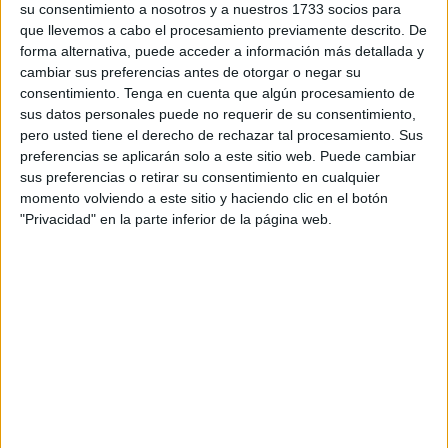
su consentimiento a nosotros y a nuestros 1733 socios para
denunciado que mientras la Ciudad firmaba un convenio
que llevemos a cabo el procesamiento previamente descrito. De
con la Federación, ese mismo día anunciaba la
forma alternativa, puede acceder a información más detallada y
encomienda a
Tragsa
. Un ejemplo que ha enarbolado
cambiar sus preferencias antes de otorgar o negar su
consentimiento.
Tenga en cuenta que algún procesamiento de
como ejemplo del caos permitido con este asunto.
sus datos personales puede no requerir de su consentimiento,
pero usted tiene el derecho de rechazar tal procesamiento. Sus
preferencias se aplicarán solo a este sitio web. Puede cambiar
sus preferencias o retirar su consentimiento en cualquier
momento volviendo a este sitio y haciendo clic en el botón
"Privacidad" en la parte inferior de la página web.
“Anunciaron que denunciaban un convenio y lo que hacían