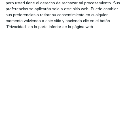
pero usted tiene el derecho de rechazar tal procesamiento. Sus
preferencias se aplicarán solo a este sitio web. Puede cambiar
sus preferencias o retirar su consentimiento en cualquier
momento volviendo a este sitio y haciendo clic en el botón
"Privacidad" en la parte inferior de la página web.
La Federación de gimnasia rítmica regresará a la
competición la próxima semana, después del parón por
vacaciones. A pesar de todo, las técnicos han estado
entrenando a tope para tener a sus pupilas en las mejores
condiciones posibles.
El día 27 de abril, habrá presencia de deportistas ceutíes
en varias competiciones. Estarán en el Campeonato del
Tesorillo, en el ‘XXI Trofeo Villa de Torrejón’ y en la fase 1
de Copa.
En la categoría promesas C, los conjuntos prebenjamín,