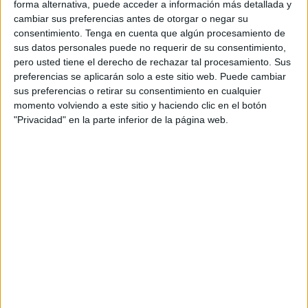
forma alternativa, puede acceder a información más detallada y
El evento deportivo en Manilva contó con la participación
cambiar sus preferencias antes de otorgar o negar su
de algunos equipos que estrenaban la temporada y otras
consentimiento.
Tenga en cuenta que algún procesamiento de
sus datos personales puede no requerir de su consentimiento,
gimnastas con más experiencia que demostraron sobre el
pero usted tiene el derecho de rechazar tal procesamiento. Sus
tapiz su progresiva evolución.
preferencias se aplicarán solo a este sitio web. Puede cambiar
sus preferencias o retirar su consentimiento en cualquier
La Federación de Gimnasia
de Ceuta cuenta con un
momento volviendo a este sitio y haciendo clic en el botón
aumento de deportistas en las categorías más pequeñas y
"Privacidad" en la parte inferior de la página web.
están comenzando a trabajar una cantera con buenas
expectativas de futuro.
Los resultados de esta prueba fueron, a nivel de conjunto
fue el siguiente: medalla de plata para la categoría
Minibaby con un gran estreno en la competición en las
más pequeñas.
Las gimnastas
en categoría prebenjamin se llevaron dos
medallas: una de oro y otra de bronce. Los dos conjuntos
caballas se repartieron el podio, donde también lograron el