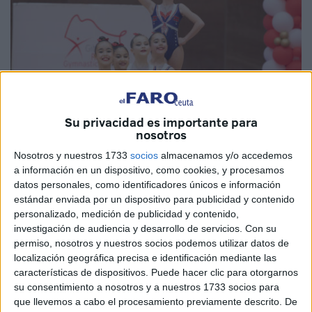
Su privacidad es importante para
nosotros
Nosotros y nuestros 1733
socios
almacenamos y/o accedemos
Imagen cedida
a información en un dispositivo, como cookies, y procesamos
datos personales, como identificadores únicos e información
estándar enviada por un dispositivo para publicidad y contenido
personalizado, medición de publicidad y contenido,
La gimnasia rítmica de Ceuta
vuelve a brillar.
Las
investigación de audiencia y desarrollo de servicios.
Con su
deportistas caballas
continúan desplegando una gran
permiso, nosotros y nuestros socios podemos utilizar datos de
localización geográfica precisa e identificación mediante las
imagen a cada torneo que acuden. Esta vez ha sido en
características de dispositivos. Puede hacer clic para otorgarnos
Manilva donde las caballas traen de regreso un total de
su consentimiento a nosotros y a nuestros 1733 socios para
once medallas.
que llevemos a cabo el procesamiento previamente descrito. De