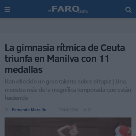
La gimnasia rítmica de Ceuta
triunfa en Manilva con 11
medallas
Han ofrecido un gran talento sobre el tapiz | Una
muestra más de la magnífica temporada que están
haciendo
Por
Fernando Morcillo
29/04/2024 - 14:13