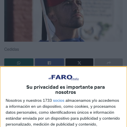
Cedidas
La Comandancia General de Ceuta
ha destacado el
"gesto heroico" realizado por un capitán
de Regulares
al
Su privacidad es importante para
intervenir rápidamente en un robo perpetrado en Madrid,
nosotros
en donde se encontraba participando en un curso que se
Nosotros y nuestros 1733
socios
almacenamos y/o accedemos
impartía en la Escuela de Guerra.
a información en un dispositivo, como cookies, y procesamos
datos personales, como identificadores únicos e información
Los hechos se produjeron el 8 de octubre, cuando el
estándar enviada por un dispositivo para publicidad y contenido
personalizado, medición de publicidad y contenido,
capitán Pablo Molina salía junto con dos compañeros