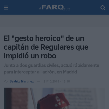
El "gesto heroico" de un
capitán de Regulares que
impidió un robo
Junto a dos guardias civiles, actuó rápidamente
para interceptar al ladrón, en Madrid
Por
Beatriz Martínez
21/10/2019 - 13:18