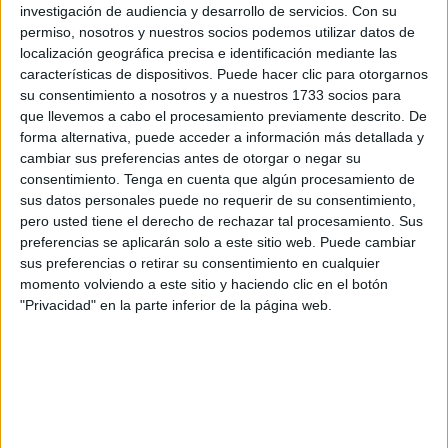
investigación de audiencia y desarrollo de servicios.
Con su
guardias civiles del Curso de Observadores de Misiones
permiso, nosotros y nuestros socios podemos utilizar datos de
de Paz que se celebraba en la Escuela de Guerra del
localización geográfica precisa e identificación mediante las
Ejército de Tierra en Madrid, cuando observaron que un
características de dispositivos. Puede hacer clic para otorgarnos
individuo se acercaba a un padre que estaba sentado con
su consentimiento a nosotros y a nuestros 1733 socios para
que llevemos a cabo el procesamiento previamente descrito. De
su hijo en la terraza de un bar.
forma alternativa, puede acceder a información más detallada y
cambiar sus preferencias antes de otorgar o negar su
Rápidamente, dicho individuo cogió la cartera de mano
consentimiento.
Tenga en cuenta que algún procesamiento de
que tenía el progenitor a sus pies y salió corriendo. Sin
sus datos personales puede no requerir de su consentimiento,
embargo, el agresor no contaba con que el militar y los
pero usted tiene el derecho de rechazar tal procesamiento. Sus
guardias civiles le empezaran a perseguir al ver la escena.
preferencias se aplicarán solo a este sitio web. Puede cambiar
sus preferencias o retirar su consentimiento en cualquier
A los pocos metros, le alcanzaron y le retuvieron. Sus
momento volviendo a este sitio y haciendo clic en el botón
"Privacidad" en la parte inferior de la página web.
compañeros se identificaron y le registraron para recuperar
la cartera. Mientras, el capitán, destinado en el Grupo de
Regulares de Ceuta nº 54, se dirigió hacia el padre y el
hijo para devolverle la cartera, comprobar que estaban
bien y dar aviso a la Policía, que detuvo al ladrón por un
delito de hurto.