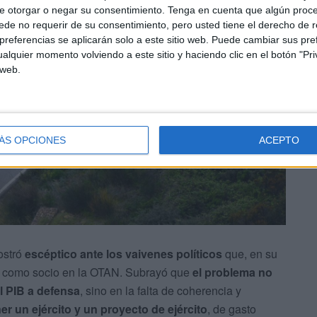
e otorgar o negar su consentimiento.
Tenga en cuenta que algún proc
de no requerir de su consentimiento, pero usted tiene el derecho de r
referencias se aplicarán solo a este sitio web. Puede cambiar sus pref
alquier momento volviendo a este sitio y haciendo clic en el botón "Pri
 web.
ÁS OPCIONES
ACEPTO
ostró
escéptico ante los vaivenes políticos
que, en su
aña como socio en la OTAN. Subrayó que
el problema no
l PIB a defensa
, sino en la falta de coherencia y
er un ejército y un proyecto de ejército
, de gasto