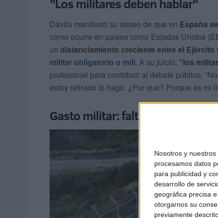
"Los militares deben hablar"
Dávila manifestó su deseo de que en
España se 
como ocurre en países como Estados Unidos (EE
un
distanciamiento creciente entre el Ejército 
militar obligatorio o mili
. A su juicio,
“los milit
profesional para contribuir al debate público. “N
estoy retirado lo hago. ¿Por qué? Porque es mi li
Gasto militar: falta de coherenci
Nosotros y nuestro
procesamos datos per
para publicidad y co
desarrollo de servici
geográfica precisa e 
otorgarnos su conse
previamente descrito