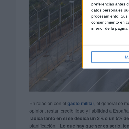
preferencias antes d
datos personales pue
procesamiento. Sus p
consentimiento en cu
inferior de la página
M
En relación con el
gasto militar
, el general se m
opinión, restan credibilidad y fiabilidad a Esp
radica tanto en si se dedica un 2% o un 5% de
planificación.
“Lo que hay que ser es serio, ten