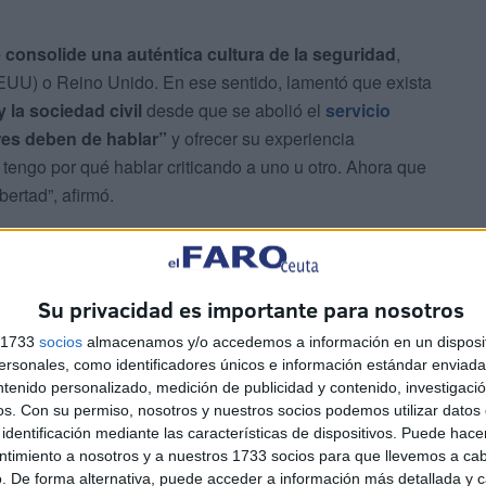
consolide una auténtica cultura de la seguridad
,
UU) o Reino Unido. En ese sentido, lamentó que exista
y la sociedad civil
desde que se abolió el
servicio
ares deben de hablar”
y ofrecer su experiencia
o tengo por qué hablar criticando a uno u otro. Ahora que
bertad”, afirmó.
a y planificación
Su privacidad es importante para nosotros
s 1733
socios
almacenamos y/o accedemos a información en un disposit
sonales, como identificadores únicos e información estándar enviada 
ntenido personalizado, medición de publicidad y contenido, investigaci
os.
Con su permiso, nosotros y nuestros socios podemos utilizar datos 
identificación mediante las características de dispositivos. Puede hacer
ntimiento a nosotros y a nuestros 1733 socios para que llevemos a ca
. De forma alternativa, puede acceder a información más detallada y 