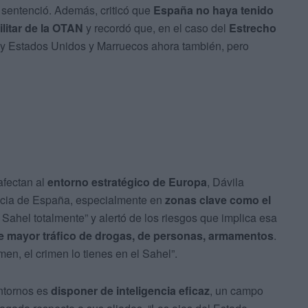
, sentenció. Además, criticó que
España no haya tenido
ilitar de la OTAN
y recordó que, en el caso del
Estrecho
do y Estados Unidos y Marruecos ahora también, pero
fectan al
entorno estratégico de Europa
, Dávila
encia de España, especialmente en
zonas clave como el
ahel totalmente” y alertó de los riesgos que implica esa
de mayor tráfico de drogas, de personas, armamentos
.
en, el crimen lo tienes en el Sahel”.
entornos es
disponer de inteligencia eficaz
, un campo