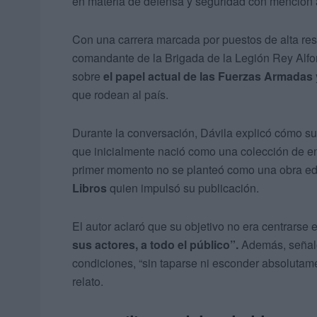
en materia de defensa y seguridad con mención a
Con una carrera marcada por puestos de alta re
comandante de la Brigada de la Legión Rey Alfons
sobre
el papel actual de las Fuerzas Armadas
que rodean al país.
Durante la conversación, Dávila explicó cómo s
que inicialmente nació como una colección de en
primer momento no se planteó como una obra edito
Libros
quien impulsó su publicación.
El autor aclaró que su objetivo no era centrarse 
sus actores, a todo el público”.
Además, señaló 
condiciones, “sin taparse ni esconder absolutamen
relato.