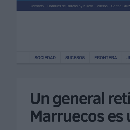
Contacto
Horarios de Barcos by Kikoto
Vuelos
Sorteo Cruz
SOCIEDAD
SUCESOS
FRONTERA
J
Un general ret
Marruecos es 