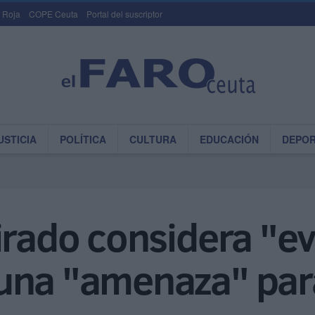
 Roja
COPE Ceuta
Portal del suscriptor
USTICIA
POLÍTICA
CULTURA
EDUCACIÓN
DEPO
irado considera "e
una "amenaza" par