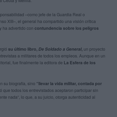
 Ceuta y Melilla.
sponsabilidad –como jefe de la Guardia Real o
o XIII–, el general ha compartido una visión crítica
y ha advertido con
contundencia sobre los peligros
urgió
su último libro,
De Soldado a General
,
un proyecto
trevistas a militares de todos los empleos. Aunque en un
rial, fue finalmente la editora de
La Esfera de los
en su biografía, sino
“llevar la vida militar, contada por
que todos los entrevistados aceptaron participar sin
te nada”, lo que, a su juicio, otorga autenticidad al