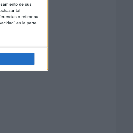
esamiento de sus
echazar tal
erencias o retirar su
vacidad" en la parte