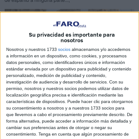
Su privacidad es importante para
nosotros
Nosotros y nuestros 1733
socios
almacenamos y/o accedemos
a información en un dispositivo, como cookies, y procesamos
datos personales, como identificadores únicos e información
estándar enviada por un dispositivo para publicidad y contenido
personalizado, medición de publicidad y contenido,
investigación de audiencia y desarrollo de servicios.
Con su
La barbarie que cada día emplea Israel contra el pueblo
permiso, nosotros y nuestros socios podemos utilizar datos de
palestino no es propia de un país democrático y donde
localización geográfica precisa e identificación mediante las
características de dispositivos. Puede hacer clic para otorgarnos
impera la justicia; porque provocar la muerte directa de
su consentimiento a nosotros y a nuestros 1733 socios para
34.000 personas bajo las bombas que ha arrojado el
que llevemos a cabo el procesamiento previamente descrito. De
ejército israelí en Gaza, no tiene ninguna justificación y no
forma alternativa, puede acceder a información más detallada y
se atiene a ningún derecho internacional. Actualmente, el
cambiar sus preferencias antes de otorgar o negar su
consentimiento.
Tenga en cuenta que algún procesamiento de
Estado Judío está siendo juzgado en la Corte Internacional