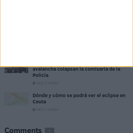
La crisis que Marruecos ha causado en
Ceuta extiende sus tentáculos al PSOE
HACE 35 MINUTOS
Crisis en Ceuta: petición urgente de
intervención institucional
HACE 1 HORA
Cientos de menores que entraron en la
avalancha colapsan la comisaría de la
Policía
HACE 2 HORAS
Dónde y cómo se podrá ver el eclipse en
Ceuta
HACE 3 HORAS
Comments
1