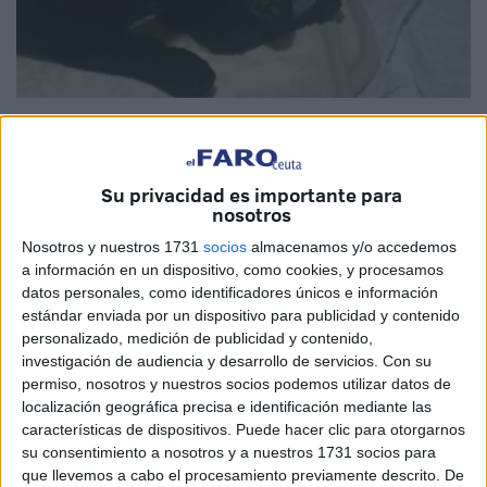
Imágenes cedidas
Su privacidad es importante para
nosotros
En la barriada de Monte Hacho se está normalizando algo
Nosotros y nuestros 1731
socios
almacenamos y/o accedemos
que jamás deberíamos aceptar: gatos de las colonias
a información en un dispositivo, como cookies, y procesamos
felinas aparecen con patas amputadas por culpa de cepos
datos personales, como identificadores únicos e información
ilegales. Lo que hace años parecía un caso aislado hoy es
estándar enviada por un dispositivo para publicidad y contenido
personalizado, medición de publicidad y contenido,
un patrón. Un patrón cruel, prohibido y que, además, está
investigación de audiencia y desarrollo de servicios.
Con su
siendo ignorado por quienes deberían actuar.
permiso, nosotros y nuestros socios podemos utilizar datos de
localización geográfica precisa e identificación mediante las
Hace unos días, de una colonia de Monte Hacho
características de dispositivos. Puede hacer clic para otorgarnos
perfectamente controlada por su cuidadora apareció un
su consentimiento a nosotros y a nuestros 1731 socios para
gatito negro con parte de una patita arrancada. De este
que llevemos a cabo el procesamiento previamente descrito. De