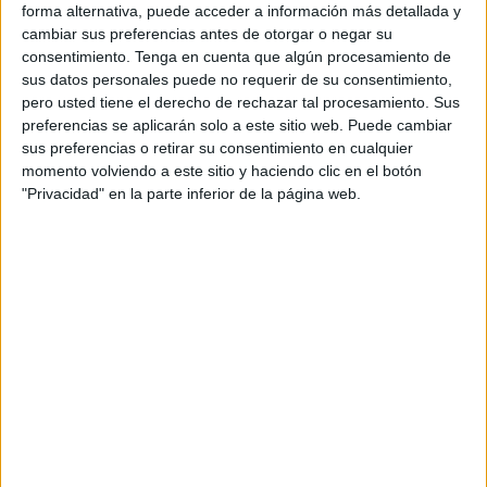
forma alternativa, puede acceder a información más detallada y
gatito, que es buenísimo y está en adopción, se ha hecho
cambiar sus preferencias antes de otorgar o negar su
cargo de los gastos de la operación Asociación Chats
consentimiento.
Tenga en cuenta que algún procesamiento de
Noirs, la cual ha asumido los gastos veterinarios y ahora
sus datos personales puede no requerir de su consentimiento,
están a la espera de encontrar un buen adoptante. Si estas
pero usted tiene el derecho de rechazar tal procesamiento. Sus
preferencias se aplicarán solo a este sitio web. Puede cambiar
interesado/a en adoptar o acoger a este gatito negro que
sus preferencias o retirar su consentimiento en cualquier
es buenísimo y urge mucho su adopción o acogida, porque
momento volviendo a este sitio y haciendo clic en el botón
no puede seguir mucho más tiempo donde está ahora
"Privacidad" en la parte inferior de la página web.
mismo acogido, ponte en contacto con @chatsnoirsceuta
en el WhatsApp: 656479268.
No hace falta ser un experto para intuir dónde se colocan
estos cepos que tanto daño están haciendo: todo apunta
supuestamente a fincas privadas cercanas, donde alguien
considera que puede saltarse la ley con total impunidad.
Los casos ya son demasiados. El número de gatos
mutilados crece y, sin embargo, seguimos sin una
respuesta firme. El Seprona de la Guardia Civil debería