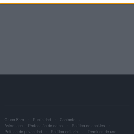
Grupo Faro
Publicidad
Contacto
Aviso legal – Protección de datos
Política de cookies
Política de privacidad
Política editorial
Términos de uso