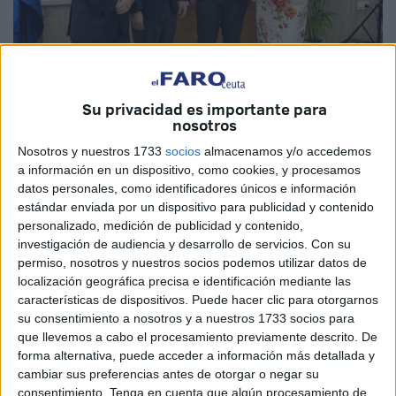
Imagen de archivo
Su privacidad es importante para
nosotros
Nosotros y nuestros 1733
socios
almacenamos y/o accedemos
a información en un dispositivo, como cookies, y procesamos
El nuevo delegado del Gobierno, Rafael García, afronta un
datos personales, como identificadores únicos e información
estándar enviada por un dispositivo para publicidad y contenido
camino esperanzador para Ceuta ante los retos que esta
personalizado, medición de publicidad y contenido,
ciudad se plantea. Y lo hace de la forma más cabal
investigación de audiencia y desarrollo de servicios.
Con su
posible: con educación, seriedad, responsabilidad,
permiso, nosotros y nuestros socios podemos utilizar datos de
contando con la colaboración de todos y teniendo presente
localización geográfica precisa e identificación mediante las
características de dispositivos. Puede hacer clic para otorgarnos
la necesaria lealtad institucional por bandera. Es el camino
su consentimiento a nosotros y a nuestros 1733 socios para
correcto si se quiere a Ceuta, es el camino ideal para
que llevemos a cabo el procesamiento previamente descrito. De
sacar adelante proyectos que den estabilidad a esta
forma alternativa, puede acceder a información más detallada y
ciudad y que ayuden a crear nuevos yacimientos de
cambiar sus preferencias antes de otorgar o negar su
consentimiento.
Tenga en cuenta que algún procesamiento de
empleo. Las estridencias, el ruido provocado por los que