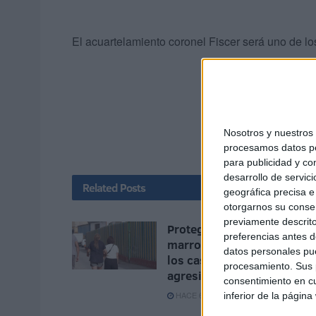
El acuartelamiento coronel Fiscer será uno de l
Nosotros y nuestro
procesamos datos per
para publicidad y co
desarrollo de servici
Related
Posts
geográfica precisa e 
otorgarnos su conse
previamente descrito
Proteger a niñas
preferencias antes d
marroquíes: prioridad ante
datos personales pue
los casos de violación y
procesamiento. Sus p
agresiones
consentimiento en cu
HACE 6 MINUTOS
inferior de la página