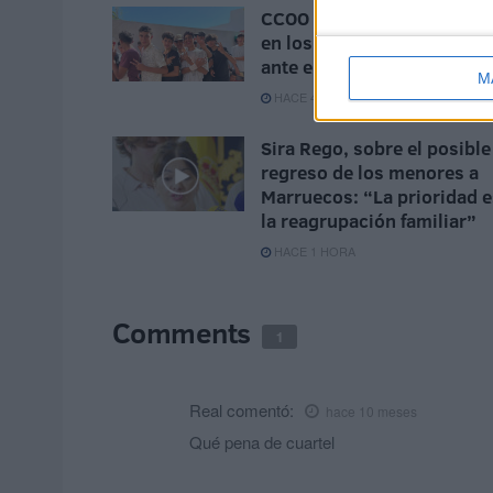
CCOO exige más vigilancia
en los centros de menores
ante el hacinamiento
M
HACE 44 MINUTOS
Sira Rego, sobre el posible
regreso de los menores a
Marruecos: “La prioridad e
la reagrupación familiar”
HACE 1 HORA
Comments
1
Real
comentó:
hace 10 meses
Qué pena de cuartel