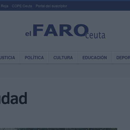
 Roja
COPE Ceuta
Portal del suscriptor
USTICIA
POLÍTICA
CULTURA
EDUCACIÓN
DEPO
iudad