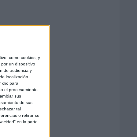
ivo, como cookies, y
por un dispositivo
ón de audiencia y
de localización
 clic para
bo el procesamiento
cambiar sus
esamiento de sus
echazar tal
erencias o retirar su
vacidad" en la parte