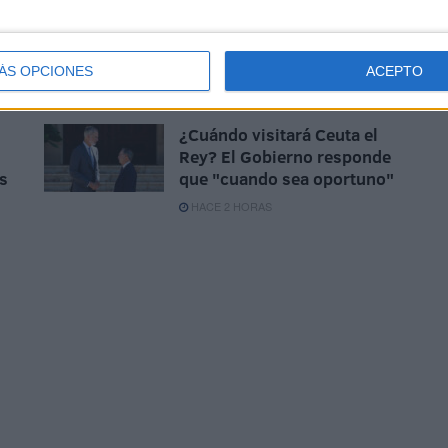
El Servicio Marítimo de la
Guardia Civil aborta un pase
de inmigrantes en yate
ÁS OPCIONES
ACEPTO
HACE 1 HORA
¿Cuándo visitará Ceuta el
Rey? El Gobierno responde
s
que "cuando sea oportuno"
HACE 2 HORAS