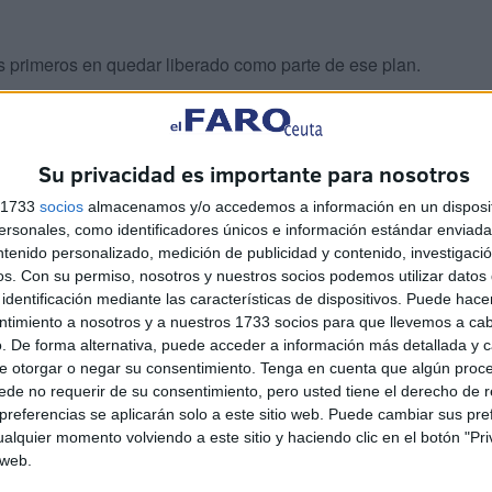
os primeros en quedar liberado como parte de ese plan.
Su privacidad es importante para nosotros
s 1733
socios
almacenamos y/o accedemos a información en un disposit
sonales, como identificadores únicos e información estándar enviada 
ntenido personalizado, medición de publicidad y contenido, investigaci
os.
Con su permiso, nosotros y nuestros socios podemos utilizar datos 
identificación mediante las características de dispositivos. Puede hacer
ntimiento a nosotros y a nuestros 1733 socios para que llevemos a ca
. De forma alternativa, puede acceder a información más detallada y 
La filiación de menores
e otorgar o negar su consentimiento.
Tenga en cuenta que algún proc
avanza con un grupo de
de no requerir de su consentimiento, pero usted tiene el derecho de r
niñas marroquíes
referencias se aplicarán solo a este sitio web. Puede cambiar sus pref
HACE 36 MINUTOS
alquier momento volviendo a este sitio y haciendo clic en el botón "Pri
 web.