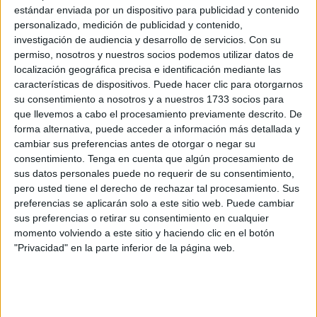
estándar enviada por un dispositivo para publicidad y contenido
exfutbolistas
de nuestra ciudad se dieron cita en los dos
personalizado, medición de publicidad y contenido,
campos de césped artificial para disputar un torneo.
investigación de audiencia y desarrollo de servicios.
Con su
permiso, nosotros y nuestros socios podemos utilizar datos de
localización geográfica precisa e identificación mediante las
características de dispositivos. Puede hacer clic para otorgarnos
su consentimiento a nosotros y a nuestros 1733 socios para
que llevemos a cabo el procesamiento previamente descrito. De
forma alternativa, puede acceder a información más detallada y
cambiar sus preferencias antes de otorgar o negar su
consentimiento.
Tenga en cuenta que algún procesamiento de
sus datos personales puede no requerir de su consentimiento,
pero usted tiene el derecho de rechazar tal procesamiento. Sus
preferencias se aplicarán solo a este sitio web. Puede cambiar
sus preferencias o retirar su consentimiento en cualquier
momento volviendo a este sitio y haciendo clic en el botón
"Privacidad" en la parte inferior de la página web.
Todo un éxito de participación en dos excelentes y muy
cuidados campos, que como viene siendo habitual la