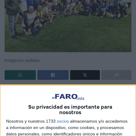
Imágenes cedidas
Nuevamente la
Asociación de Veteranos de Fútbol
de
Ceuta volvió a activarse para
contribuir
, como siempre lo
hace, en favor de quienes demandan su colaboración. En
Su privacidad es importante para
nosotros
esta ocasión fue la
Fundación
Colores de Calcuta la
beneficiada.
Nosotros y nuestros 1733
socios
almacenamos y/o accedemos
a información en un dispositivo, como cookies, y procesamos
Y como no podía ser de otra manera, más de 60
datos personales, como identificadores únicos e información