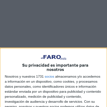
Foto: Raúl Fernández / Vídeo: Marina Risco
Su privacidad es importante para
nosotros
El CD Polillas ha presentado este jueves el torneo de
Nosotros y nuestros 1731
socios
almacenamos y/o accedemos
a información en un dispositivo, como cookies, y procesamos
fútbol-sala
Navidad, que como cada año celebra en estas
datos personales, como identificadores únicos e información
fechas en Ceuta. En esta ocasión lo ha organizado para
estándar enviada por un dispositivo para publicidad y contenido
las categorías debutantes, prebenjamín y benjamín.
personalizado, medición de publicidad y contenido,
investigación de audiencia y desarrollo de servicios.
Con su
Un total de 20 equipos que comenzarán a jugar el lunes 26
permiso, nosotros y nuestros socios podemos utilizar datos de