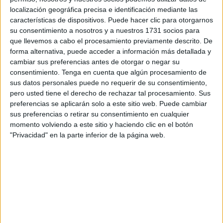
de diciembre en el pabellón ‘Guillermo Molina’. Con
localización geográfica precisa e identificación mediante las
características de dispositivos. Puede hacer clic para otorgarnos
partidos de 20 minutos en esta primera fase, para que sea
su consentimiento a nosotros y a nuestros 1731 socios para
haga más dinámico y ameno para todos los participantes.
que llevemos a cabo el procesamiento previamente descrito. De
forma alternativa, puede acceder a información más detallada y
En el primer día se disputarán todos los encuentros de la
cambiar sus preferencias antes de otorgar o negar su
primera fase tanto en prebenjamines como en benjamines.
consentimiento.
Tenga en cuenta que algún procesamiento de
Ya el martes 27, se jugarán las semifinales y comenzarán
sus datos personales puede no requerir de su consentimiento,
pero usted tiene el derecho de rechazar tal procesamiento. Sus
los debutantes en el torneo.
preferencias se aplicarán solo a este sitio web. Puede cambiar
sus preferencias o retirar su consentimiento en cualquier
El secretario del Polillas, Abel Almagro, hizo la
momento volviendo a este sitio y haciendo clic en el botón
presentación oficial del torneo dejando claro que todos los
"Privacidad" en la parte inferior de la página web.
juguetes irán destinados a Cáritas.
“Hacemos este torneo solidario con el objetivo de
conseguir el mayor número de juguetes para todos los
niños con menos recursos de Ceuta. Llevamos doce años
haciéndolo y esperamos que siga cumpliéndose el mismo
objetivo”.