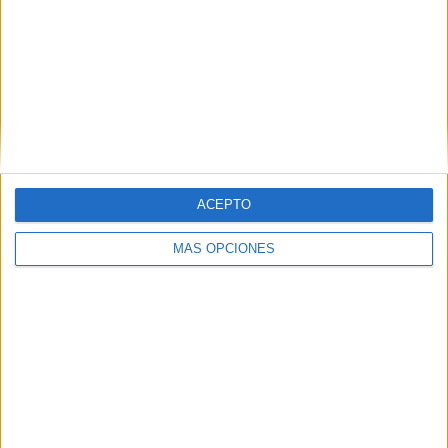
también que “mi enhorabuena por retomar este torneo.
Para nosotros es un placer colaborar en este campeonato,
y ayudar en el objetivo que es el solidario”.
El torneo se iniciará este lunes a las 9:00 horas en el
‘Guillermo Molina’ con el encuentro de benjamines entre el
Ramón y Cajal y el Deportivo UA Ceutí.
ACEPTO
MÁS OPCIONES