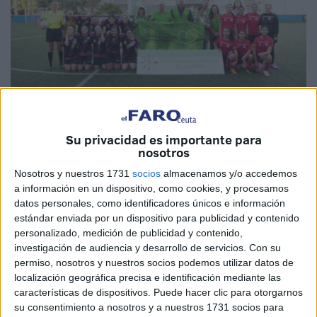
Imágenes: RFFCE
Su privacidad es importante para
nosotros
Nosotros y nuestros 1731
socios
almacenamos y/o accedemos
a información en un dispositivo, como cookies, y procesamos
La
Real Federación de Fútbol
de Ceuta daba el
datos personales, como identificadores únicos e información
estándar enviada por un dispositivo para publicidad y contenido
pistoletazo de salida en la tarde de este viernes a las
personalizado, medición de publicidad y contenido,
actividades que tendrán lugar este fin de semana en las
investigación de audiencia y desarrollo de servicios.
Con su
diferentes instalaciones de la territorial, con el objetivo de
permiso, nosotros y nuestros socios podemos utilizar datos de
colaborar con la Asociación Española contra el Cáncer en
localización geográfica precisa e identificación mediante las
características de dispositivos. Puede hacer clic para otorgarnos
Ceuta (
AECC
) con motivo del Día Mundial contra el
su consentimiento a nosotros y a nuestros 1731 socios para
Cáncer que se celebrará el próximo 4 de febrero.