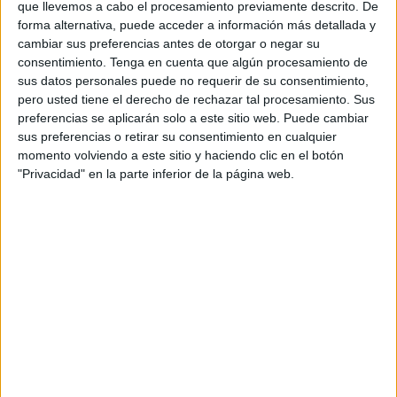
que llevemos a cabo el procesamiento previamente descrito. De
forma alternativa, puede acceder a información más detallada y
El fútbol-base se une con la lucha contra el cáncer y este
cambiar sus preferencias antes de otorgar o negar su
viernes el
‘Emilio Cózar’
ha sido testigo de ese arranque
consentimiento.
Tenga en cuenta que algún procesamiento de
con la presencia del presidente de la AECC, Jesús
sus datos personales puede no requerir de su consentimiento,
pero usted tiene el derecho de rechazar tal procesamiento. Sus
Ferrero, quien acudía a las instalaciones de la Ciudad del
preferencias se aplicarán solo a este sitio web. Puede cambiar
Fútbol junto a otros directivos de la Asociación. En este
sus preferencias o retirar su consentimiento en cualquier
mismo lugar también ha estado la vicepresidenta primera
momento volviendo a este sitio y haciendo clic en el botón
de la Real Federación de Fútbol de Ceuta, Olga Chaves,
"Privacidad" en la parte inferior de la página web.
junto a otros representantes de la territorial.
Cabe destacar que al igual que en el ‘Emilio Cózar’ en
otros campos federativos donde se han llevado a cabo
encuentros de las diferentes categoría del fútbol base, los
equipos también han posado detrás del tablero alusivo al
Día Mundial contra el Cáncer. Un gesto que se llevará a
cabo en todos los partidos de nuestra ciudad.
Además, durante todo el fin de semana los campos