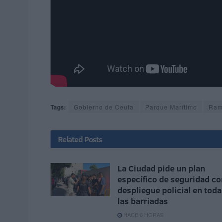
Tags:
Gobierno de Ceuta
Parque Marítimo
Ram
Related
Posts
La Ciudad pide un plan
específico de seguridad co
despliegue policial en tod
las barriadas
HACE 6 HORAS