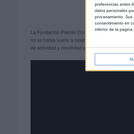
preferencias antes d
datos personales pue
procesamiento. Sus p
consentimiento en cu
inferior de la página
La Fundación Premio Convivencia comenzó a orga
no se había vuelto a celebrar a causa de la pand
de actividad y movilidad social impuestas.
M