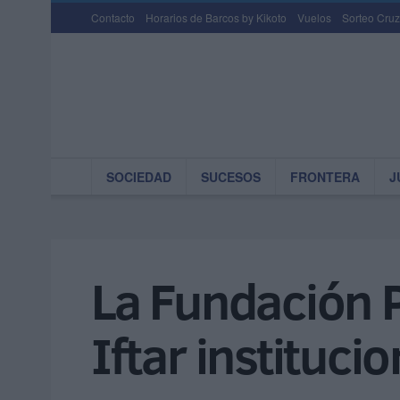
Contacto
Horarios de Barcos by Kikoto
Vuelos
Sorteo Cruz
SOCIEDAD
SUCESOS
FRONTERA
J
La Fundación 
Iftar instituci