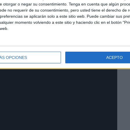
e otorgar o negar su consentimiento.
Tenga en cuenta que algún proc
de no requerir de su consentimiento, pero usted tiene el derecho de r
referencias se aplicarán solo a este sitio web. Puede cambiar sus pref
alquier momento volviendo a este sitio y haciendo clic en el botón "Pri
 web.
nizar el Iftar institucional en 2017, aunque desde 2019
emia de la enfermedad del coronavirus y las limitaciones
ÁS OPCIONES
ACEPTO