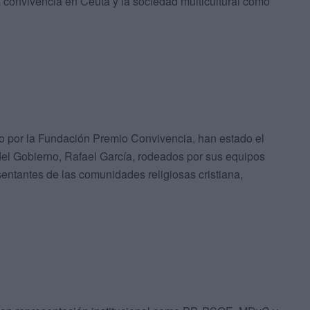
 la convivencia en Ceuta y la sociedad multicultural como
o por la Fundación Premio Convivencia, han estado el
del Gobierno, Rafael García, rodeados por sus equipos
ntantes de las comunidades religiosas cristiana,