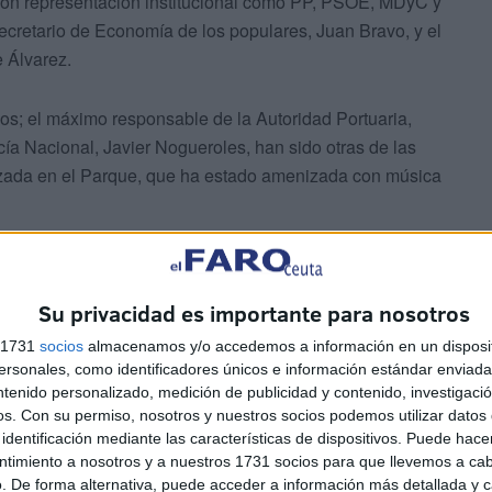
 con representación institucional como PP, PSOE, MDyC y
secretario de Economía de los populares, Juan Bravo, y el
e Álvarez.
pos; el máximo responsable de la Autoridad Portuaria,
cía Nacional, Javier Nogueroles, han sido otras de las
izada en el Parque, que ha estado amenizada con música
Su privacidad es importante para nosotros
s 1731
socios
almacenamos y/o accedemos a información en un disposit
sonales, como identificadores únicos e información estándar enviada 
nto con el que tradicionalmente se rompe el ayuno tras el
ntenido personalizado, medición de publicidad y contenido, investigaci
os.
Con su permiso, nosotros y nuestros socios podemos utilizar datos 
cidos, entre otros platos, así como dulces y té.
identificación mediante las características de dispositivos. Puede hacer
ntimiento a nosotros y a nuestros 1731 socios para que llevemos a ca
. De forma alternativa, puede acceder a información más detallada y 