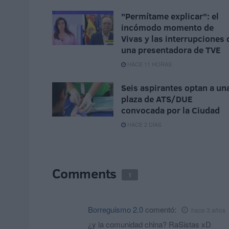
"Permítame explicar": el
incómodo momento de
Vivas y las interrupciones 
una presentadora de TVE
HACE 11 HORAS
Seis aspirantes optan a un
plaza de ATS/DUE
convocada por la Ciudad
HACE 2 DÍAS
Comments
1
Borreguismo 2.0
comentó:
hace 3 años
¿y la comunidad china? RaSistas xD