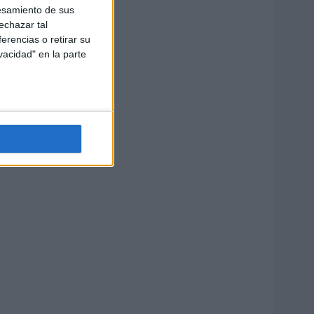
esamiento de sus
echazar tal
erencias o retirar su
vacidad" en la parte