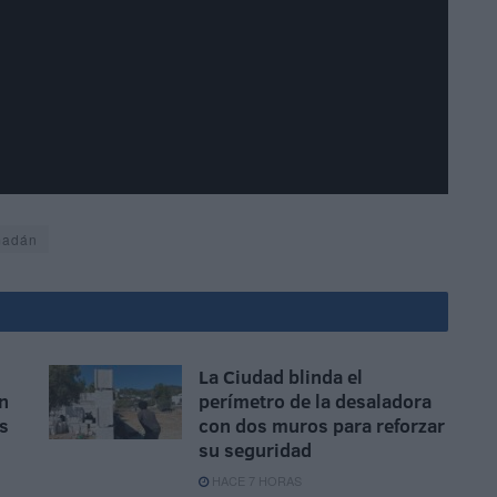
adán
La Ciudad blinda el
n
perímetro de la desaladora
as
con dos muros para reforzar
su seguridad
HACE 7 HORAS