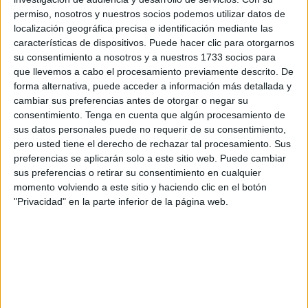
permiso, nosotros y nuestros socios podemos utilizar datos de
localización geográfica precisa e identificación mediante las
características de dispositivos. Puede hacer clic para otorgarnos
su consentimiento a nosotros y a nuestros 1733 socios para
que llevemos a cabo el procesamiento previamente descrito. De
Y es que hay algo extraordinario en ese instante: el sonido
forma alternativa, puede acceder a información más detallada y
cambiar sus preferencias antes de otorgar o negar su
característico que precede al espectáculo, ese estallido
consentimiento.
Tenga en cuenta que algún procesamiento de
que se mezcla con el aroma a manzana de feria, se
sus datos personales puede no requerir de su consentimiento,
convierte en la
señal inequívoca
de que la fiesta ha
pero usted tiene el derecho de rechazar tal procesamiento. Sus
llegado a su fin.
preferencias se aplicarán solo a este sitio web. Puede cambiar
sus preferencias o retirar su consentimiento en cualquier
momento volviendo a este sitio y haciendo clic en el botón
Una despedida que nadie quiere
"Privacidad" en la parte inferior de la página web.
pero todos celebran
Resulta curioso cómo algo tan esperado como los fuegos
puede significar también el
fin de la feria
. El silencio que
sucede a la música de las casetas, el adiós momentáneo a
los paseos entre luces y atracciones, y la promesa de