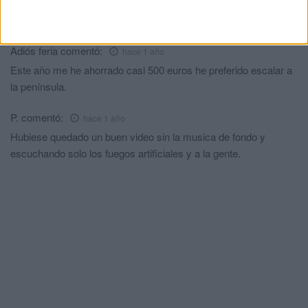
Y de paso machacais a los niños con autismo,os ha quedado
muy bonito pero no avanzais,os da igual, vosotros a lo vuestro.
Adiós feria
comentó:
hace 1 año
Este año me he ahorrado casi 500 euros he preferido escalar a
la península.
P.
comentó:
hace 1 año
Hubiese quedado un buen video sin la musica de fondo y
escuchando solo los fuegos artificiales y a la gente.