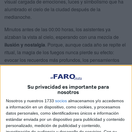
visual cargada de emociones, luces y simbolismo que ha
alumbrado el cielo de la ciudad después de la
medianoche.
Minutos antes de las 00:00 horas, los asistentes ya
alzaban la vista al cielo, esperando con una mezcla de
ilusión y nostalgia
. Porque, aunque cada año se repite el
ritual, la magia de los fuegos nunca pierde su efecto:
evocar los recuerdos más profundos, los pensamientos
más
puros y mágicos
, además de conectan con esa parte
de la infancia que nunca desaparece del todo.
Su privacidad es importante para
nosotros
Nosotros y nuestros 1733
socios
almacenamos y/o accedemos
a información en un dispositivo, como cookies, y procesamos
datos personales, como identificadores únicos e información
estándar enviada por un dispositivo para publicidad y contenido
personalizado, medición de publicidad y contenido,
investigación de audiencia y desarrollo de servicios.
Con su