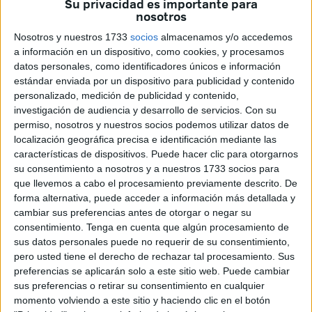
Su privacidad es importante para
nosotros
lo que respecta a la infraestructura en nuestra ciudad,
está
todo preparado
, pero que la orden de puesta en marcha
Nosotros y nuestros 1733
socios
almacenamos y/o accedemos
la establece
Europa
.
a información en un dispositivo, como cookies, y procesamos
datos personales, como identificadores únicos e información
“España ha hecho los deberes, tenemos todo preparado
estándar enviada por un dispositivo para publicidad y contenido
personalizado, medición de publicidad y contenido,
en cuanto Europa diga porque hay países que no hicieron
investigación de audiencia y desarrollo de servicios.
Con su
lo que debían. Eso ha demorado todo. Con la Operación
permiso, nosotros y nuestros socios podemos utilizar datos de
Paso del Estrecho hemos considerado que esto podía ser
localización geográfica precisa e identificación mediante las
distorsionador”, ha detallado ante los periodistas, por lo
características de dispositivos. Puede hacer clic para otorgarnos
su consentimiento a nosotros y a nuestros 1733 socios para
que se decidió no activarla en pleno tránsito de vehículos y
que llevemos a cabo el procesamiento previamente descrito. De
personas.
forma alternativa, puede acceder a información más detallada y
cambiar sus preferencias antes de otorgar o negar su
“Termina la OPE” el próximo 15 de septiembre y “ahora
consentimiento.
Tenga en cuenta que algún procesamiento de
vamos a analizar si todos los países están en disposición
sus datos personales puede no requerir de su consentimiento,
de ponerla en marcha, por nosotros no hay obstáculo”, ha
pero usted tiene el derecho de rechazar tal procesamiento. Sus
preferencias se aplicarán solo a este sitio web. Puede cambiar
apuntillado en respuestas ofrecidas al término de una
sus preferencias o retirar su consentimiento en cualquier
comparecencia oficial para abordar la situación de la
momento volviendo a este sitio y haciendo clic en el botón
educación en nuestra ciudad.