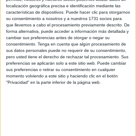
Riesgos Laborales de la Comandancia nos conteste al
localización geográfica precisa e identificación mediante las
requerimiento de valoración de riesgo que se entregó hace
características de dispositivos. Puede hacer clic para otorgarnos
semanas.
su consentimiento a nosotros y a nuestros 1731 socios para
que llevemos a cabo el procesamiento previamente descrito. De
En AEGC nos tememos lo peor, porque en la Guardia Civil
forma alternativa, puede acceder a información más detallada y
cambiar sus preferencias antes de otorgar o negar su
asumir cambios a requerimiento de las Asociaciones
consentimiento.
Tenga en cuenta que algún procesamiento de
Profesionales es como una ofensa para los que tienen que
sus datos personales puede no requerir de su consentimiento,
decidir esos cambios. Es como si un sacerdote asumiera
pero usted tiene el derecho de rechazar tal procesamiento. Sus
que Dios se equivocó con eso del que al séptimo día
preferencias se aplicarán solo a este sitio web. Puede cambiar
sus preferencias o retirar su consentimiento en cualquier
descansó Dios, porque ahora estamos más por descansar
momento volviendo a este sitio y haciendo clic en el botón
los fines de semana y dios nunca se equivoca, pero
"Privacidad" en la parte inferior de la página web.
tenemos muchas razones para exigir que los servicios
unipersonales en la frontera acaben de una vez por todas.
El perímetro fronterizo es el servicio más conflictivo y con
más incidentes de todos los que se realizan en Ceuta y lo
podemos demostrar con creces. Hemos pedido acabar con
los servicios unipersonales para evitar que ocurra una