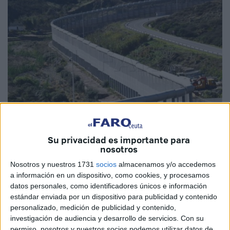
Su privacidad es importante para
Imagen de archivo
nosotros
Nosotros y nuestros 1731
socios
almacenamos y/o accedemos
a información en un dispositivo, como cookies, y procesamos
datos personales, como identificadores únicos e información
Ayer unos compañeros volvieron a insistirnos sobre los
estándar enviada por un dispositivo para publicidad y contenido
servicios unipersonales en el perímetro fronterizo. La
personalizado, medición de publicidad y contenido,
investigación de audiencia y desarrollo de servicios.
Con su
respuesta fue que estamos esperando que el Servicio de
permiso, nosotros y nuestros socios podemos utilizar datos de