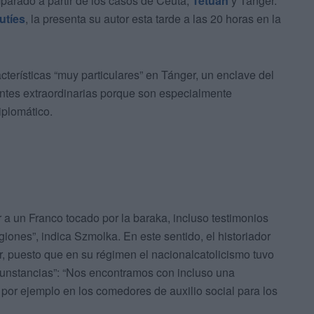
mparado a partir de los casos de Ceuta,
Tetuán
y Tánger.
utíes
, la presenta su autor esta tarde a las 20 horas en la
cterísticas “muy particulares” en Tánger, un enclave del
ntes extraordinarias porque son especialmente
iplomático.
 a un Franco tocado por la baraka, incluso testimonios
iones”, indica Szmolka. En este sentido, el historiador
r, puesto que en su régimen el nacionalcatolicismo tuvo
rcunstancias”: “Nos encontramos con incluso una
z; por ejemplo en los comedores de auxilio social para los