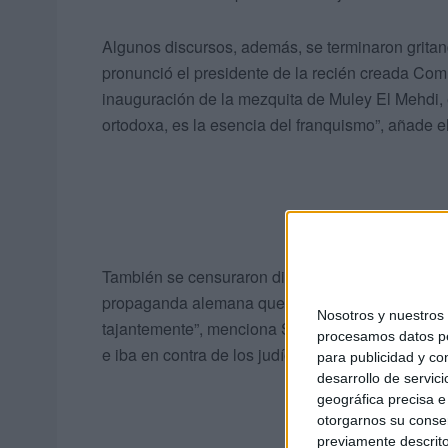
Algunos discursos, además, se terminaron gritand
pronunció el presidente de la recién creada Com
inauguración de la mezquita de Muley El Mehdi, 
ortodoxa, es la esencia del franquismo”, añade el
También se censuraron discursos que se pudiero
propaganda alemana que se repartió por toda la P
Nosotros y nuestro
tajantemente”, menciona Szmolka. El contenido s
procesamos datos per
e iba en contra de los judíos.
para publicidad y co
desarrollo de servici
geográfica precisa e 
otorgarnos su conse
previamente descrito