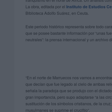
franquismo en el norte de África. Un análisis co
La obra, editada por el
Instituto de Estudios Ce
Biblioteca Adolfo Suárez, en Ceuta.
Este periodo histórico representa sobre todo cara
que se posee bastante información por “unas fue
neutrales”: la prensa internacional y un archivo d
“En el norte de Marruecos nos vamos a encontrar
que decían que fue legado al cielo de ambas relig
señala la paradoja que se produjo con el dictado
gran importancia, pero supo adaptarse “a las ci
sustitución de los símbolos cristianos, de la cru
musulmanes se suprime el crucifijo”.