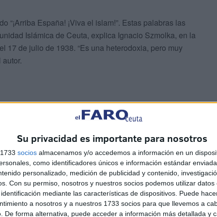
o “¡Arriba España! ¡Viva el islam!”. Estas palabras las
unidad Islámica de Ceuta, explica Ignacio Szmolka, en la
el 17 de julio de 1938. “Es una heterodoxia, pero muy
 autor.
n escuchar en otros puntos del país. “Recuerdo una
Su privacidad es importante para nosotros
enínsula y en el norte de África se prohibió
s 1733
socios
almacenamos y/o accedemos a información en un disposit
e extraía de una alocución que dio Hitler en Nuremberg
sonales, como identificadores únicos e información estándar enviada 
ntenido personalizado, medición de publicidad y contenido, investigaci
os.
Con su permiso, nosotros y nuestros socios podemos utilizar datos 
identificación mediante las características de dispositivos. Puede hacer
ntimiento a nosotros y a nuestros 1733 socios para que llevemos a ca
. De forma alternativa, puede acceder a información más detallada y 