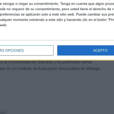
e otorgar o negar su consentimiento.
Tenga en cuenta que algún proc
de no requerir de su consentimiento, pero usted tiene el derecho de r
l resto de España tampoco fueron tantas “más allá de los
referencias se aplicarán solo a este sitio web. Puede cambiar sus pref
alquier momento volviendo a este sitio y haciendo clic en el botón "Pri
 situación estratégica “no podía ser tratada como un
 web.
a hace 39 años, pero su padre es ceutí y perteneció al
tado la ciudad en numerosas ocasiones. El apellido es
rno, un húngaro que terminó por ingresar en la Legión y
ÁS OPCIONES
ACEPTO
r la Universidad de Granada y ha publicado varias
sor en un instituto de Educación Secundaria de Málaga.
tuán