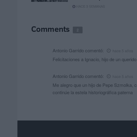
HACE 3 SEMANAS
Comments
2
Antonio Garrido
comentó:
hace 5 años
Felicitaciones a Ignacio, hijo de un que
Antonio Garrido
comentó:
hace 5 años
Me alegro que un hijo de Pepe Szmolka,
continúe la estela historiográfica paterna