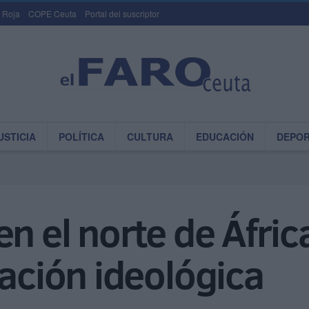
 Roja
COPE Ceuta
Portal del suscriptor
USTICIA
POLÍTICA
CULTURA
EDUCACIÓN
DEPO
n el norte de Áfric
cación ideológica