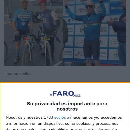
Imagen cedida
Francisco José Salguero ha conseguido la
medalla de oro
Su privacidad es importante para
nosotros
de su categoría en la prueba Castellón Gravel Race
disputada este fin de semana en Llucena. Este primer
Nosotros y nuestros 1733
socios
almacenamos y/o accedemos
a información en un dispositivo, como cookies, y procesamos
puesto le otorga la clasificación directa al Mundial Gravel
datos personales, como identificadores únicos e información