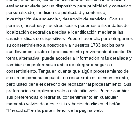
Race que se disputará en Niza.
estándar enviada por un dispositivo para publicidad y contenido
personalizado, medición de publicidad y contenido,
El caballa demostró ser el mejor de su categoría y
investigación de audiencia y desarrollo de servicios.
Con su
representar a España y en tierras francesas en octubre.
permiso, nosotros y nuestros socios podemos utilizar datos de
localización geográfica precisa e identificación mediante las
El
ciclista
ceutí completó la prueba en un tiempo de 4
características de dispositivos. Puede hacer clic para otorgarnos
horas y 14 minutos siendo el más rápido de su categoría.
su consentimiento a nosotros y a nuestros 1733 socios para
Una gran hazaña ya que ha conseguido clasificarse para
que llevemos a cabo el procesamiento previamente descrito. De
forma alternativa, puede acceder a información más detallada y
el Mundial de Gravel. Este
ciclista
del CD San Urbano fue
cambiar sus preferencias antes de otorgar o negar su
junto su otro compañero Carlos Durán quien tendrá que
consentimiento.
Tenga en cuenta que algún procesamiento de
esperar a la siguiente prueba clasificatoria ya que entró en
sus datos personales puede no requerir de su consentimiento,
meta en un tiempo de 4 horas y 44 minutos y el 43º de su
pero usted tiene el derecho de rechazar tal procesamiento. Sus
preferencias se aplicarán solo a este sitio web. Puede cambiar
categoría.
sus preferencias o retirar su consentimiento en cualquier
momento volviendo a este sitio y haciendo clic en el botón
"Privacidad" en la parte inferior de la página web.