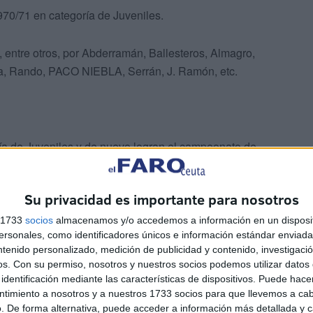
970/71 en categoría de Juveniles.
 entre otros, por Abderramán, Ballesteros, Almagro,
ta, Rando, PACO NIEBLA, Serrán, J. Ramón, etc.
ía de Juveniles y de nuevo logran el campeonato de
ones, que hicieron aún más potente al conjunto del U A
goles y desarrollando un juego cada vez más veloz y
Su privacidad es importante para nosotros
que llegaría lejos en el mundo del futbol.
s 1733
socios
almacenamos y/o accedemos a información en un disposit
sonales, como identificadores únicos e información estándar enviada 
da, estaba la de Juan Vivas, actual Presidente de la
ntenido personalizado, medición de publicidad y contenido, investigaci
ra la de delantero.
os.
Con su permiso, nosotros y nuestros socios podemos utilizar datos 
identificación mediante las características de dispositivos. Puede hacer
ntimiento a nosotros y a nuestros 1733 socios para que llevemos a ca
. De forma alternativa, puede acceder a información más detallada y 