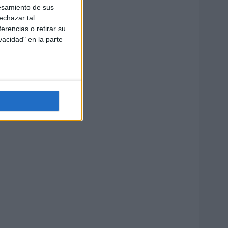
esamiento de sus
echazar tal
erencias o retirar su
vacidad" en la parte