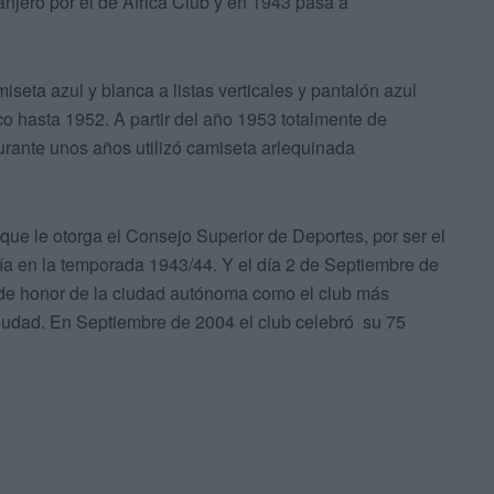
njero por el de África Club y en 1943 pasa a
eta azul y blanca a listas verticales y pantalón azul
o hasta 1952. A partir del año 1953 totalmente de
urante unos años utilizó camiseta arlequinada
que le otorga el Consejo Superior de Deportes, por ser el
ía en la temporada 1943/44. Y el día 2 de Septiembre de
 de honor de la ciudad autónoma como el club más
ciudad. En Septiembre de 2004 el club celebró su 75