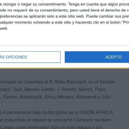
e otorgar o negar su consentimiento.
Tenga en cuenta que algún proc
de no requerir de su consentimiento, pero usted tiene el derecho de r
referencias se aplicarán solo a este sitio web. Puede cambiar sus pref
enía más o menos su equipo base, y habitualmente
alquier momento volviendo a este sitio y haciendo clic en el botón "Pri
, Méndez, Cantero, Silva, Muñoz, J. Ramón, PACO
 web.
enador seguía siendo Antonio Atencia.
a SELECCIÓN DE CEUTA Y MELILLA, en la Ciudad
ÁS OPCIONES
ACEPTO
nil y esta fue la alineación: Bocoya, Valero, Borrego,
 NIEBLA, Frugui, Escobosa y Manolo Serrán.
rentarse en Juveniles al R. Betis Balompié, en el Estadio
splazó: Tayo, Manolo Serrán, J. Ramón, Muñoz, Paco
Rando, Abdelmalik, Silva, Méndez, Altamendi y Julio
LA permaneció bajo la disciplina de la UNIÓN ÁFRICA
 la costumbre, el equipo se proclamó Campeón también
 Canas como entrenador hizo un gran equipo y los