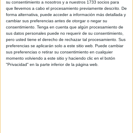
su consentimiento a nosotros y a nuestros 1733 socios para
abajo.
que llevemos a cabo el procesamiento previamente descrito. De
forma alternativa, puede acceder a información más detallada y
Después llega el momento de la rehabilitación, volver a
cambiar sus preferencias antes de otorgar o negar su
recuperar movilidad, aliviar el dolor, volver a andar,
consentimiento.
Tenga en cuenta que algún procesamiento de
conseguir poner en marcha un brazo aquejado de una
sus datos personales puede no requerir de su consentimiento,
pero usted tiene el derecho de rechazar tal procesamiento. Sus
tendinitis, una cadera, los efectos de cualquier enfermedad
preferencias se aplicarán solo a este sitio web. Puede cambiar
cuyos síntomas nos encierran en el desánimo de retirada,
sus preferencias o retirar su consentimiento en cualquier
en la inacción.
momento volviendo a este sitio y haciendo clic en el botón
"Privacidad" en la parte inferior de la página web.
Tememos al no ver una salida a un proceso muy largo en
el que pierde la esperanza por no volver a ser lo que
éramos, por pensar mil veces en las secuelas, en las
heridas cicatrizadas, en el cómo nos cambiará la vida
cotidiana.
Las técnicas de los fisioterapeutas son muy variadas
dependiendo de la dolencia y el paciente; intervienen los
conocimientos técnicos, los instrumentos, las terapias: