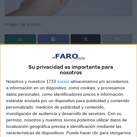
Imagen de archivo
Ayer se celebró el día mundial de la fisioterapia. Somos
frágiles, estamos expuestos a caídas, contracturas,
Su privacidad es importante para
pinzamientos, accidentes que necesitan mucha
nosotros
rehabilitación.
Nosotros y nuestros 1733
socios
almacenamos y/o accedemos
a información en un dispositivo, como cookies, y procesamos
Parte de nuestro cuerpo se rompe como un puzle, como si
datos personales, como identificadores únicos e información
fueran piezas desordenadas e inconexas que tienen que
estándar enviada por un dispositivo para publicidad y contenido
volver a funcionar.
personalizado, medición de publicidad y contenido,
investigación de audiencia y desarrollo de servicios.
Con su
Someterse a una operación, entrar al quirófano, sustituir
permiso, nosotros y nuestros socios podemos utilizar datos de
localización geográfica precisa e identificación mediante las
parte de esas piezas por otras artificiales para que la
características de dispositivos. Puede hacer clic para otorgarnos
estructura, los cimientos del organismo no se vengan