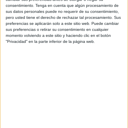
testigo de ello y
recibidor de quejas reiteradas
por los
consentimiento.
Tenga en cuenta que algún procesamiento de
distintos presidentes
y presidentas de las diversas
sus datos personales puede no requerir de su consentimiento,
asociaciones de vecinos que existen en Ceuta y que
pero usted tiene el derecho de rechazar tal procesamiento. Sus
conforman la Federación.
preferencias se aplicarán solo a este sitio web. Puede cambiar
sus preferencias o retirar su consentimiento en cualquier
momento volviendo a este sitio y haciendo clic en el botón
“La Policía no pasa por la barriada”
"Privacidad" en la parte inferior de la página web.
“
La Policía Nacional no pasa por la barriada
”, dice
García Segado sobre Manzanera, cuya asociación de
vecinos es liderada por él, pudiendo así ofrecer una
información veraz de primera mano.
Según cuenta,
los grupos juveniles que hacen de
rincones de la barriada
espacios de discordia
para los
vecinos
y ensucian la imagen de la misma
han
aumentado desde que las reuniones
entre las partes
que comprenden a la FPAV y el Cuerpo de Policía Local y
Nacional
desaparecieron
.