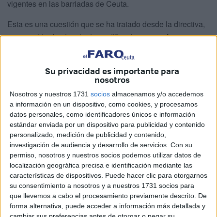
vigentes en las barriadas de Ceuta.
Esta es una cuestión que se ha tratado desde la directiva,
pero venida de otras tantas notificaciones que
los
presidentes vecinales han trasladado
tanto a García
Segado como a su equipo directivo.
Su privacidad es importante para
nosotros
Descontento generalizado
Nosotros y nuestros 1731
socios
almacenamos y/o accedemos
a información en un dispositivo, como cookies, y procesamos
Según traslada,
el descontento es generalizado por la
datos personales, como identificadores únicos e información
falta de seguridad ciudadana
en la mayoría de las
estándar enviada por un dispositivo para publicidad y contenido
barriadas de la ciudad, tanto en horario de día como
personalizado, medición de publicidad y contenido,
investigación de audiencia y desarrollo de servicios.
Con su
nocturno,
a excepción de las zonas más próximas al
permiso, nosotros y nuestros socios podemos utilizar datos de
centro.
localización geográfica precisa e identificación mediante las
características de dispositivos. Puede hacer clic para otorgarnos
La decadencia en temas de seguridad ciudadana se ha
su consentimiento a nosotros y a nuestros 1731 socios para
puesto sobre la mesa.
Desde la FPAV dan cuenta de ello
que llevemos a cabo el procesamiento previamente descrito. De
cada día,
y así lo afirma el presidente, quien asegura ser
forma alternativa, puede acceder a información más detallada y
cambiar sus preferencias antes de otorgar o negar su