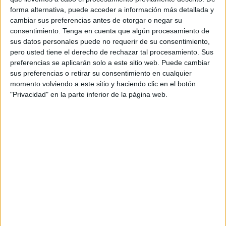
desaparecido.
forma alternativa, puede acceder a información más detallada y
cambiar sus preferencias antes de otorgar o negar su
Si sangrante es la situación, más aún que se normalice
consentimiento.
Tenga en cuenta que algún procesamiento de
hasta el punto de obviar la auténtica tragedia por capítulos
sus datos personales puede no requerir de su consentimiento,
pero usted tiene el derecho de rechazar tal procesamiento. Sus
que sucede en nuestras fronteras y la inacción de una
preferencias se aplicarán solo a este sitio web. Puede cambiar
administración incapaz de hacer algo por generar
sus preferencias o retirar su consentimiento en cualquier
protocolos eficaces que ayuden a las familias de los
momento volviendo a este sitio y haciendo clic en el botón
fallecidos.
"Privacidad" en la parte inferior de la página web.
El PP se preocupa de la pesca ilegal, el PSOE de las
garrapatas y las redes anti medusas, ¿pero alguno de
estos partidos tiene algún interés por hacer algo en torno a
esta tragedia migratoria?, ¿por qué no se preocupan por
las neveras existentes en el depósito o la ausencia de un
congelador para poder guardar un cuerpo más tiempo y
conseguir su identificación?
¿Por qué nunca plantean la posibilidad de ubicar en