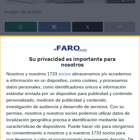
Imagen de archivo
Se lleva tanto tiempo escribiendo de lo mismo que ha
terminado por convertirse en algo normal. La muerte de
jóvenes en el mar tras intentos fallidos de entrar en Ceuta
Su privacidad es importante para
nosotros
o salir de ella para alcanzar la Península se mezcla con el
resto de informaciones hasta el punto de que, siendo la
Nosotros y nuestros 1733
socios
almacenamos y/o accedemos
a información en un dispositivo, como cookies, y procesamos
más grave de todas, genera menos impacto que la
datos personales, como identificadores únicos e información
existencia de garrapatas en el Chorrillo.
estándar enviada por un dispositivo para publicidad y contenido
personalizado, medición de publicidad y contenido,
Muere un chico de no más de 20 años que pensaba que
investigación de audiencia y desarrollo de servicios.
Con su
colocándose unos manguitos de niño podía bordear el
permiso, nosotros y nuestros socios podemos utilizar datos de
espigón sin problemas, pierde la vida en un mar repleto de
localización geográfica precisa e identificación mediante las
características de dispositivos. Puede hacer clic para otorgarnos
embarcaciones, y su historia termina en el olvido, como la
su consentimiento a nosotros y a nuestros 1733 socios para
de tantos otros adultos y menores que han muerto o
que llevemos a cabo el procesamiento previamente descrito. De