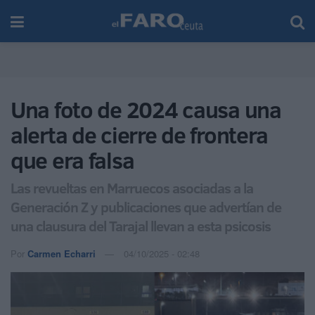
Una foto de 2024 causa una
alerta de cierre de frontera
que era falsa
Las revueltas en Marruecos asociadas a la
Generación Z y publicaciones que advertían de
una clausura del Tarajal llevan a esta psicosis
Por
Carmen Echarri
04/10/2025 - 02:48