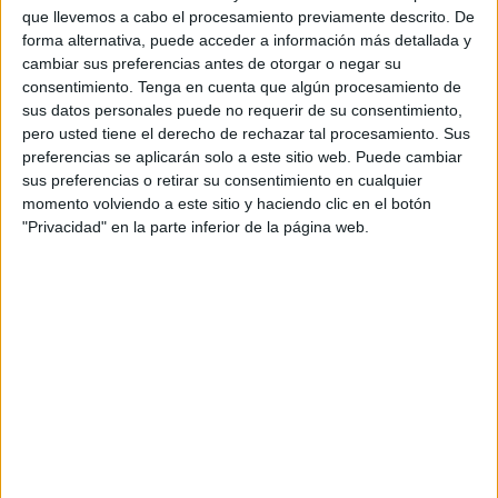
madrugada, ayudando a crear
un estado de psicosis.
que llevemos a cabo el procesamiento previamente descrito. De
forma alternativa, puede acceder a información más detallada y
La imagen era de 2024
, en concreto del mes de
cambiar sus preferencias antes de otorgar o negar su
consentimiento.
Tenga en cuenta que algún procesamiento de
septiembre, cuando cientos y cientos de marroquíes
sus datos personales puede no requerir de su consentimiento,
intentaron entrar por la fuerza alentados por movimientos
pero usted tiene el derecho de rechazar tal procesamiento. Sus
en redes sociales.
preferencias se aplicarán solo a este sitio web. Puede cambiar
sus preferencias o retirar su consentimiento en cualquier
Era antigua, pero se difundió como nueva
. Las
momento volviendo a este sitio y haciendo clic en el botón
revueltas en Marruecos asociadas a la
Generación Z
y
"Privacidad" en la parte inferior de la página web.
publicaciones que advertían de una
clausura del Tarajal
fueron el caldo de cultivo idóneo
para que los
ciudadanos, realmente, creyeran que eso estaba pasando.
Pero no era así.
La frontera estaba bien
, los vehículos
entraban y salían y
no existía ningún tipo de cierre
.
La psicosis