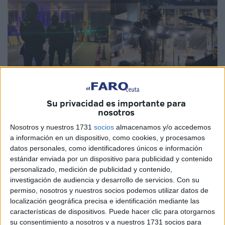
Su privacidad es importante para
nosotros
Fotos: cedida / Óscar Román
Nosotros y nuestros 1731
socios
almacenamos y/o accedemos
a información en un dispositivo, como cookies, y procesamos
datos personales, como identificadores únicos e información
estándar enviada por un dispositivo para publicidad y contenido
Una foto de la Guardia Civil
desplegada
en el interior de
personalizado, medición de publicidad y contenido,
la frontera del Tarajal
con material antidisturbios
y otra de
investigación de audiencia y desarrollo de servicios.
Con su
permiso, nosotros y nuestros socios podemos utilizar datos de
la UIP
formando una segunda fila con las puertas del paso
localización geográfica precisa e identificación mediante las
fronterizo
entre Ceuta y Marruecos
cerradas se
características de dispositivos. Puede hacer clic para otorgarnos
compartieron de móvil en móvil durante la pasada
su consentimiento a nosotros y a nuestros 1731 socios para