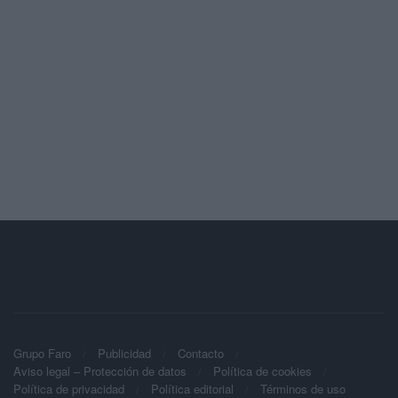
Grupo Faro
Publicidad
Contacto
Aviso legal – Protección de datos
Política de cookies
Política de privacidad
Política editorial
Términos de uso