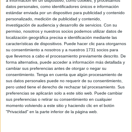
profesionales.
a información en un dispositivo, como cookies, y procesamos
datos personales, como identificadores únicos e información
Esta subvención, financiada por los
fondos Next
estándar enviada por un dispositivo para publicidad y contenido
personalizado, medición de publicidad y contenido,
Generation de la Unión Europea
, proporciona hasta 600
investigación de audiencia y desarrollo de servicios.
Con su
euros para cubrir los costes de cursos de formación en
permiso, nosotros y nuestros socios podemos utilizar datos de
áreas como la
transformación digital, verde y
localización geográfica precisa e identificación mediante las
productiva
.
características de dispositivos. Puede hacer clic para otorgarnos
su consentimiento a nosotros y a nuestros 1731 socios para
Estos cursos tienen como objetivo mejorar las habilidades
que llevemos a cabo el procesamiento previamente descrito. De
forma alternativa, puede acceder a información más detallada y
y competencias de los solicitantes, aumentando sus
cambiar sus preferencias antes de otorgar o negar su
posibilidades de empleo en sectores emergentes y
consentimiento.
Tenga en cuenta que algún procesamiento de
demandados. La finalidad es facilitar la adaptación al
sus datos personales puede no requerir de su consentimiento,
mercado laboral actual.
pero usted tiene el derecho de rechazar tal procesamiento. Sus
preferencias se aplicarán solo a este sitio web. Puede cambiar
sus preferencias o retirar su consentimiento en cualquier
Plazos
momento volviendo a este sitio y haciendo clic en el botón
"Privacidad" en la parte inferior de la página web.
La formación seleccionada debe haberse desarrollado
entre el 1 de enero del 2023 y el 1 de septiembre de 2025.