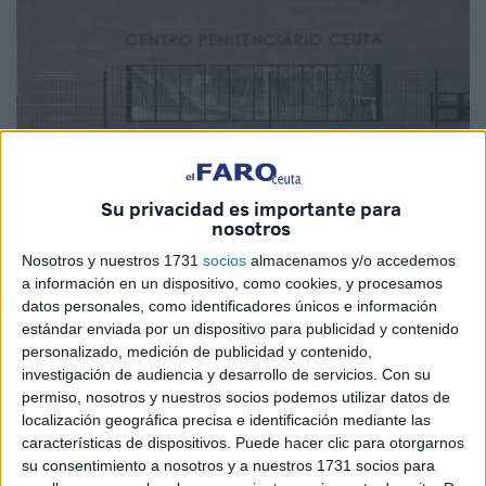
Su privacidad es importante para
nosotros
Nosotros y nuestros 1731
socios
almacenamos y/o accedemos
Imagen de archivo
a información en un dispositivo, como cookies, y procesamos
datos personales, como identificadores únicos e información
estándar enviada por un dispositivo para publicidad y contenido
personalizado, medición de publicidad y contenido,
El Programa de
Formación Digital
, puesto en marcha por
investigación de audiencia y desarrollo de servicios.
Con su
la
empresa pública Procesa
, que depende de la
permiso, nosotros y nuestros socios podemos utilizar datos de
localización geográfica precisa e identificación mediante las
Consejería de Hacienda
, Transición Económica y
características de dispositivos. Puede hacer clic para otorgarnos
Transformación Digital de Ceuta, a través de la empresa
su consentimiento a nosotros y a nuestros 1731 socios para
Mainjobs, ha preparado una jornada dedicada a los