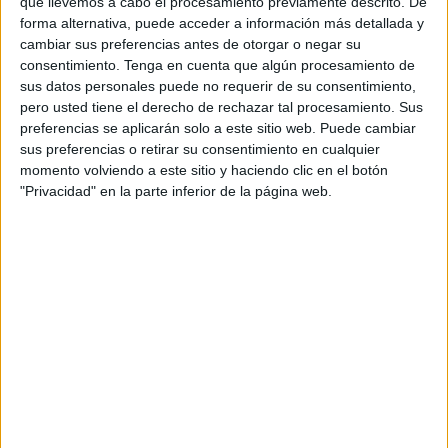
que llevemos a cabo el procesamiento previamente descrito. De
internos de la cárcel.
forma alternativa, puede acceder a información más detallada y
cambiar sus preferencias antes de otorgar o negar su
Un grupo de doce alumnos del
Centro Penitenciario
de
consentimiento.
Tenga en cuenta que algún procesamiento de
sus datos personales puede no requerir de su consentimiento,
Ceuta son los que iniciarán este miércoles la
formación
.
pero usted tiene el derecho de rechazar tal procesamiento. Sus
preferencias se aplicarán solo a este sitio web. Puede cambiar
Estos participantes completarán el curso de
sus preferencias o retirar su consentimiento en cualquier
‘Competencias digitales nivel básico’, “con el que se
momento volviendo a este sitio y haciendo clic en el botón
introducirán en el mundo de las nuevas tecnologías”,
"Privacidad" en la parte inferior de la página web.
además de aprender a “hacer trámites de forma online” y
llevar a cabo “otras actividades de fácil manejo, como es el
caso de Google Drive”.
Desde la Ciudad han señalado que el mencionado
programa “favorece la
empleabilidad
, la conexión con la
sociedad y el sentido de pertenencia a esta por parte de
los beneficiarios, quienes tendrán la oportunidad de
aprender de manera presencial y con un seguimiento
personalizado”.