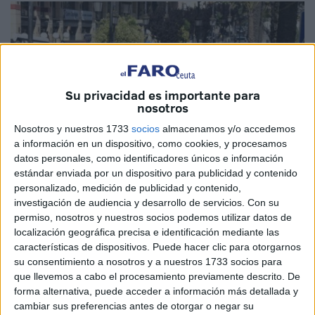
Su privacidad es importante para
nosotros
Nosotros y nuestros 1733
socios
almacenamos y/o accedemos
a información en un dispositivo, como cookies, y procesamos
datos personales, como identificadores únicos e información
estándar enviada por un dispositivo para publicidad y contenido
personalizado, medición de publicidad y contenido,
investigación de audiencia y desarrollo de servicios.
Con su
Imagen de archivo
permiso, nosotros y nuestros socios podemos utilizar datos de
localización geográfica precisa e identificación mediante las
características de dispositivos. Puede hacer clic para otorgarnos
su consentimiento a nosotros y a nuestros 1733 socios para
que llevemos a cabo el procesamiento previamente descrito. De
El consejero de
Fomento
del Gobierno de Ceuta,
forma alternativa, puede acceder a información más detallada y
Alejandro Ramírez, ha
explicado
este martes al PSOE
cambiar sus preferencias antes de otorgar o negar su