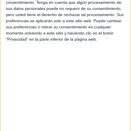
que la Ciudad ya ha ejecutado o tiene en ejecución casi el
consentimiento.
Tenga en cuenta que algún procesamiento de
sus datos personales puede no requerir de su consentimiento,
60% del presupuesto de inversiones en
barriadas
pero usted tiene el derecho de rechazar tal procesamiento. Sus
reservado para el presente ejercicio, superior a 8,9
preferencias se aplicarán solo a este sitio web. Puede cambiar
millones.
sus preferencias o retirar su consentimiento en cualquier
momento volviendo a este sitio y haciendo clic en el botón
También se ha puesto en marcha (con un 90% de
"Privacidad" en la parte inferior de la página web.
implementación efectiva) el Plan PYME-COVID, dedicado
a las empresas locales y dotado con 14 millones, pero no
se ha podido hacer lo mismo con los planes de
rehabilitación de viviendas en barriadas, que dependen de
las transferencias del Estado.
“Tenemos el 62% del presupuesto total comprometido a
principios de año, aunque el expediente de modificación
de las cuentas que se está tramitando incorporará nuevas
cantidades procedentes de remanentes”, ha advertido.
El Ejecutivo local también está pendiente de la recepción
de fondos europeos “para poder liberar partidas y