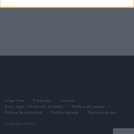
Grupo Faro
Publicidad
Contacto
Aviso legal – Protección de datos
Política de cookies
Política de privacidad
Política editorial
Términos de uso
Grupo Faro © 2023