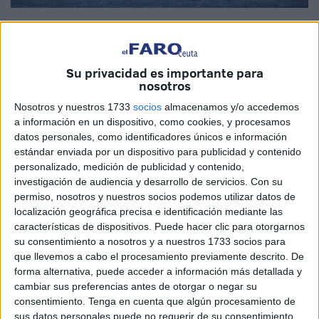
Imagen de archivo
Su privacidad es importante para
nosotros
Lo recoge la Memoria de la Fiscalía General del Estado:
Nosotros y nuestros 1733
socios
almacenamos y/o accedemos
no hay medios y las narcolanchas campan a sus anchas.
a información en un dispositivo, como cookies, y procesamos
De trasfondo, de nuevo, las quejas por la desaparición del
datos personales, como identificadores únicos e información
OCON-Sur. Aquella unidad funcionaba, pero su
estándar enviada por un dispositivo para publicidad y contenido
personalizado, medición de publicidad y contenido,
desaparición nunca fue aclarada del todo por el Ministerio
investigación de audiencia y desarrollo de servicios.
Con su
del Interior. Terminó envuelta en un escándalo con
permiso, nosotros y nuestros socios podemos utilizar datos de
demasiadas aristas.
localización geográfica precisa e identificación mediante las
características de dispositivos. Puede hacer clic para otorgarnos
Los fiscales hablan de “menor presión policial”, también de
su consentimiento a nosotros y a nuestros 1733 socios para
“proliferación escandalosa” de este tipo de embarcaciones.
que llevemos a cabo el procesamiento previamente descrito. De
Y no es la primera vez que lo cuentan, las memorias
forma alternativa, puede acceder a información más detallada y
cambiar sus preferencias antes de otorgar o negar su
previas a la difundida ayer ponen el foco en esta misma
consentimiento.
Tenga en cuenta que algún procesamiento de
situación sin que se hayan adoptados soluciones
sus datos personales puede no requerir de su consentimiento,