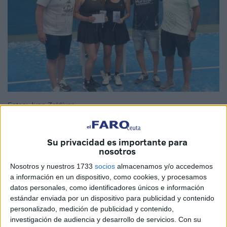
Fotos: Juan Zaldívar
Su privacidad es importante para
nosotros
La
Federación de Pádel de Ceuta
ha finalizado su
III
Torneo de Pádel FPC
que se ha disputado en las
pistas
Nosotros y nuestros 1733
socios
almacenamos y/o accedemos
a información en un dispositivo, como cookies, y procesamos
del Club de Pádel y Tenis Loma Margarita
. Un evento
datos personales, como identificadores únicos e información
que ha congregado a las mejores palas de la Ciudad
estándar enviada por un dispositivo para publicidad y contenido
Autónoma.
personalizado, medición de publicidad y contenido,
investigación de audiencia y desarrollo de servicios.
Con su