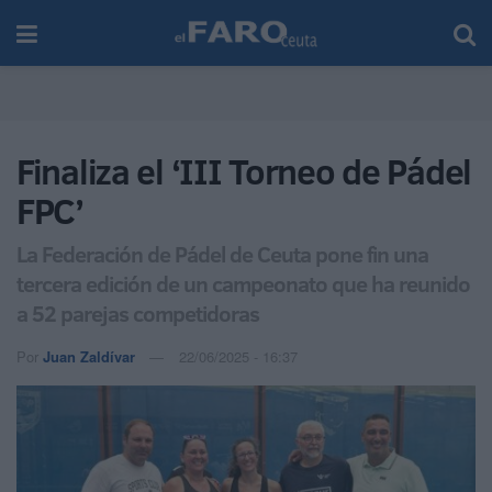
Finaliza el ‘III Torneo de Pádel
FPC’
La Federación de Pádel de Ceuta pone fin una
tercera edición de un campeonato que ha reunido
a 52 parejas competidoras
Por
Juan Zaldívar
22/06/2025 - 16:37