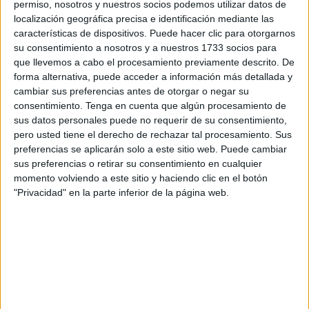
Con 52 parejas inscritas entre todas las categorías,
el
permiso, nosotros y nuestros socios podemos utilizar datos de
torneo ha superado todas las expectativas
tanto en
localización geográfica precisa e identificación mediante las
características de dispositivos. Puede hacer clic para otorgarnos
participación como en ambiente.
su consentimiento a nosotros y a nuestros 1733 socios para
que llevemos a cabo el procesamiento previamente descrito. De
Este domingo ha visto fin un torneo de
grandes partidos
,
forma alternativa, puede acceder a información más detallada y
emocionante finales y un calor húmedo que ha empapado
cambiar sus preferencias antes de otorgar o negar su
de sudor las frentes, las muñecas y los abrazos de
consentimiento.
Tenga en cuenta que algún procesamiento de
deportividad. Los estruendosos golpes de las raquetas de
sus datos personales puede no requerir de su consentimiento,
pero usted tiene el derecho de rechazar tal procesamiento. Sus
pádel han sido la gran banda sonora de la mañana en
preferencias se aplicarán solo a este sitio web. Puede cambiar
Loma Margarita.
sus preferencias o retirar su consentimiento en cualquier
momento volviendo a este sitio y haciendo clic en el botón
Tini Atencia, presidente de la Federación de Pádel de
"Privacidad" en la parte inferior de la página web.
Ceuta, al finalizar el torneo, ha querido agradecer la
participación a las 52 parejas que no han parado de darlo
todo en las pistas. También, el presidente de la FPC ha
querido agradecer la presencia también al
director
general de Deporte de la Ciudad, Sergio Aguilera
, a
Fernando Montera y a Miguel Pedraza, árbitro.