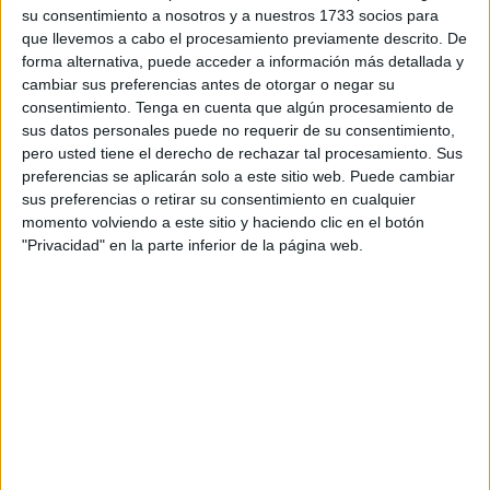
su consentimiento a nosotros y a nuestros 1733 socios para
los efectivos que quisieron quedarse con él. Una vez fuera,
que llevemos a cabo el procesamiento previamente descrito. De
al animal “le salieron muchos novios”, reconoce Iván
forma alternativa, puede acceder a información más detallada y
García, bombero que finalmente ha decidido adoptar a
cambiar sus preferencias antes de otorgar o negar su
esta cría.
consentimiento.
Tenga en cuenta que algún procesamiento de
sus datos personales puede no requerir de su consentimiento,
Aunque Jorge decidió asumir los gastos del veterinario,
pero usted tiene el derecho de rechazar tal procesamiento. Sus
preferencias se aplicarán solo a este sitio web. Puede cambiar
comentó que no podía hacerse cargo de él y tras ver el
sus preferencias o retirar su consentimiento en cualquier
interés de algunos efectivos por quedárselo, les dijo que lo
momento volviendo a este sitio y haciendo clic en el botón
meditaran y que ya le comentaran la decisión. Mientras, el
"Privacidad" en la parte inferior de la página web.
gato se sometió a una curación en la cola, ya que había
sufrido quemaduras a causa del motor del vehículo.
“Cuando salió y lo vimos, con esa cara de bonachón,
empezamos a mandar fotos a los grupos. Lo mandé al
grupo de mi familia y les dije: ‘Mirad lo que he sacado
hoy”. Iván cuenta que su hermana llevaba tiempo
pensando en adoptar a un gato, ya que hacía solo un año
que murió el que tenían en casa, así que decidieron