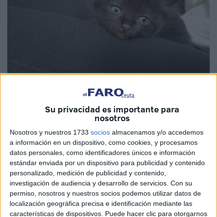
Su privacidad es importante para
nosotros
CEDIDA
Nosotros y nuestros 1733
socios
almacenamos y/o accedemos
a información en un dispositivo, como cookies, y procesamos
datos personales, como identificadores únicos e información
estándar enviada por un dispositivo para publicidad y contenido
El gato que en la noche de este miércoles fue
personalizado, medición de publicidad y contenido,
rescatado por Bomberos
, ya tiene un nuevo hogar.
investigación de audiencia y desarrollo de servicios.
Con su
Después de que esta corporación ayudara a Jorge, un
permiso, nosotros y nuestros socios podemos utilizar datos de
ciudadano que solicitó su actuación al percatarse de que
localización geográfica precisa e identificación mediante las
el animal estaba en el interior de su capó, fueron muchos
características de dispositivos. Puede hacer clic para otorgarnos