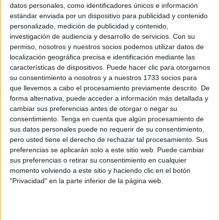
datos personales, como identificadores únicos e información
estándar enviada por un dispositivo para publicidad y contenido
personalizado, medición de publicidad y contenido,
investigación de audiencia y desarrollo de servicios.
Con su
permiso, nosotros y nuestros socios podemos utilizar datos de
localización geográfica precisa e identificación mediante las
características de dispositivos. Puede hacer clic para otorgarnos
su consentimiento a nosotros y a nuestros 1733 socios para
que llevemos a cabo el procesamiento previamente descrito. De
forma alternativa, puede acceder a información más detallada y
cambiar sus preferencias antes de otorgar o negar su
consentimiento.
Tenga en cuenta que algún procesamiento de
sus datos personales puede no requerir de su consentimiento,
pero usted tiene el derecho de rechazar tal procesamiento. Sus
preferencias se aplicarán solo a este sitio web. Puede cambiar
sus preferencias o retirar su consentimiento en cualquier
momento volviendo a este sitio y haciendo clic en el botón
"Privacidad" en la parte inferior de la página web.
Porque ese es el ámbito en el que un Estado con las
marcadas características del nuestro, que al tiempo de
proclamar sus potencialidades y no ocultar sus falencias,