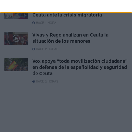
Valdivia destaca la respuesta solidaria de
Ceuta ante la crisis migratoria
HACE 1 HORA
Vivas y Rego analizan en Ceuta la
situación de los menores
HACE 2 HORAS
Vox apoya "toda movilización ciudadana"
en defensa de la españolidad y seguridad
de Ceuta
HACE 2 HORAS