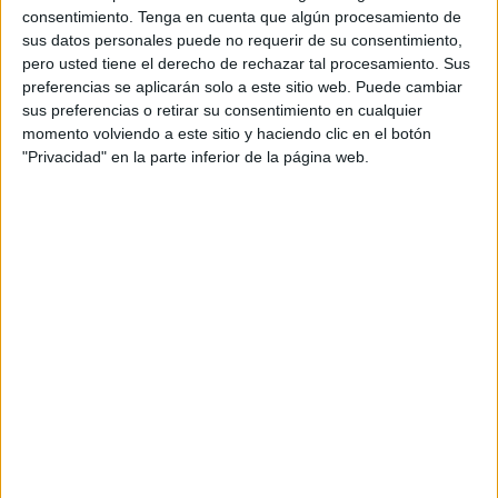
consentimiento.
Tenga en cuenta que algún procesamiento de
edición.
sus datos personales puede no requerir de su consentimiento,
pero usted tiene el derecho de rechazar tal procesamiento. Sus
El torneo cuenta con la colaboración de la Federación
preferencias se aplicarán solo a este sitio web. Puede cambiar
Andaluza de Baloncesto a través de su Delegación
sus preferencias o retirar su consentimiento en cualquier
Malagueña.
momento volviendo a este sitio y haciendo clic en el botón
"Privacidad" en la parte inferior de la página web.
El campeonato se ha desarrollado en las categorías de
premini, minibasket masculino y femenino, infantil
masculino y cadete femenino con la participación del
propio Club Baloncesto Juventud, el Club Baloncesto
Platero de Málaga, el Linces Baloncesto de San Pedro, el
Club Málaga Basket además de los equipos del club
organizador, el Club Deportivo del Colegio Atalaya.
La competición se desarrolló en las pistas exteriores y en
el pabellón del colegio repartidos por categorías.
En la pista 1 del pabellón se enfrentaron los dos equipos