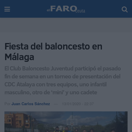
Fiesta del baloncesto en
Málaga
El Club Baloncesto Juventud participó el pasado
fin de semana en un torneo de presentación del
CDC Atalaya con tres equipos, uno infantil
masculino, otro de ‘mini’ y uno cadete
Por
Juan Carlos Sánchez
13/01/2020 - 22:37