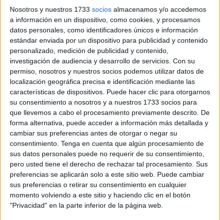
Ministerio sobre la nueva
capilla
, ni igualmente la
Nosotros y nuestros 1733
socios
almacenamos y/o accedemos
publicidad de la licitación en el Portal de Contratación
a información en un dispositivo, como cookies, y procesamos
de
la Ciudad
para conocer qué empresa sería la
datos personales, como identificadores únicos e información
estándar enviada por un dispositivo para publicidad y contenido
encargada de construir el edificio, se suspenderá la
personalizado, medición de publicidad y contenido,
procesión de la Virgen del Carmen de la Almadraba
investigación de audiencia y desarrollo de servicios.
Con su
para este año 2024.
permiso, nosotros y nuestros socios podemos utilizar datos de
localización geográfica precisa e identificación mediante las
Esta segunda opción supone para los devotos una "gran
características de dispositivos. Puede hacer clic para otorgarnos
su consentimiento a nosotros y a nuestros 1733 socios para
carga lastimosa" para todos los fieles ya que "a nadie le va
que llevemos a cabo el procesamiento previamente descrito. De
a afectar más" que a ellos, pero igualmente entienden que
forma alternativa, puede acceder a información más detallada y
no se merecen que, "después de tanto tiempo, aún
cambiar sus preferencias antes de otorgar o negar su
estemos esperando la resolución definitiva de todos esos
consentimiento.
Tenga en cuenta que algún procesamiento de
sus datos personales puede no requerir de su consentimiento,
trámites, procedimientos y autorizaciones".
pero usted tiene el derecho de rechazar tal procesamiento. Sus
preferencias se aplicarán solo a este sitio web. Puede cambiar
Nunca jamás se suspenderán los
sus preferencias o retirar su consentimiento en cualquier
momento volviendo a este sitio y haciendo clic en el botón
cultos
"Privacidad" en la parte inferior de la página web.