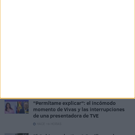
La Ciudad pide un plan específico de
seguridad con despliegue policial en
todas las barriadas
HACE 14 HORAS
La Ciudad blinda el perímetro de la
desaladora con dos muros para reforzar
su seguridad
HACE 16 HORAS
Los ceutíes pasan ante la Virgen de
África en la jornada de veneración
HACE 17 HORAS
"Permítame explicar": el incómodo
momento de Vivas y las interrupciones
de una presentadora de TVE
HACE 19 HORAS