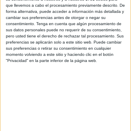
A principios de abril todavía no están finiquitadas y el
que llevemos a cabo el procesamiento previamente descrito. De
aspecto que muestra el templo no apunta a que vayan a
forma alternativa, puede acceder a información más detallada y
serlo de inmediato.
cambiar sus preferencias antes de otorgar o negar su
consentimiento.
Tenga en cuenta que algún procesamiento de
Su demora afecta directamente a las que es preciso
sus datos personales puede no requerir de su consentimiento,
acometer en la
Catedral
, ya que las imágenes de los
pero usted tiene el derecho de rechazar tal procesamiento. Sus
preferencias se aplicarán solo a este sitio web. Puede cambiar
Sagrados Titulares de la
Encrucijada
deberían volver a su
sus preferencias o retirar su consentimiento en cualquier
parroquia antes de que arranquen los trabajos de
momento volviendo a este sitio y haciendo clic en el botón
restauración de la Seo.
"Privacidad" en la parte inferior de la página web.
El Gobierno de la Ciudad introdujo en el Presupuesto de
2022 una partida de 100.000 euros para acometer la
sustitución de las correas y la
cubierta del templo
de
Hadú, importe que posteriormente fue ampliado hasta
345.000 euros tras una reevaluación técnica de los daños
detectados.
A finales de 2021 se produjo la caída del tramo de cubierta
de la Iglesia de San José que se encontraba en peor