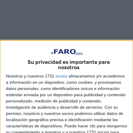
Su privacidad es importante para
nosotros
Imágenes: Marina Risco
Nosotros y nuestros 1731
socios
almacenamos y/o accedemos
a información en un dispositivo, como cookies, y procesamos
datos personales, como identificadores únicos e información
estándar enviada por un dispositivo para publicidad y contenido
Las
obras
que se están ejecutando en la iglesia de
San
personalizado, medición de publicidad y contenido,
José-Hadú
ya acumulan
un mes de retraso con
investigación de audiencia y desarrollo de servicios.
Con su
respecto al horizonte de finalización que había
permiso, nosotros y nuestros socios podemos utilizar datos de
marcado el Obispado de Cádiz y Ceuta
, que a mediados
localización geográfica precisa e identificación mediante las
de enero preveía tenerlas terminadas “a finales de febrero”.
características de dispositivos. Puede hacer clic para otorgarnos
su consentimiento a nosotros y a nuestros 1731 socios para