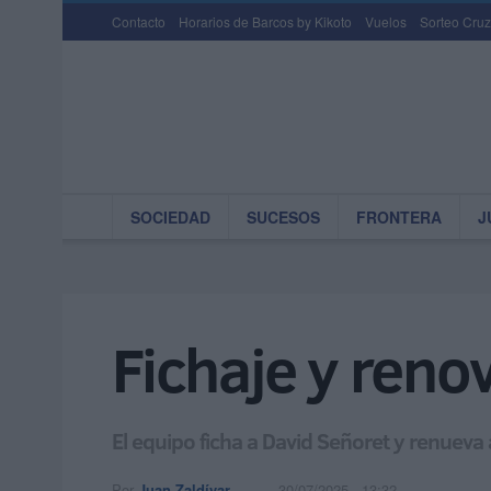
Contacto
Horarios de Barcos by Kikoto
Vuelos
Sorteo Cruz
SOCIEDAD
SUCESOS
FRONTERA
J
Fichaje y renov
El equipo ficha a David Señoret y renuev
Por
Juan Zaldívar
30/07/2025 - 13:32