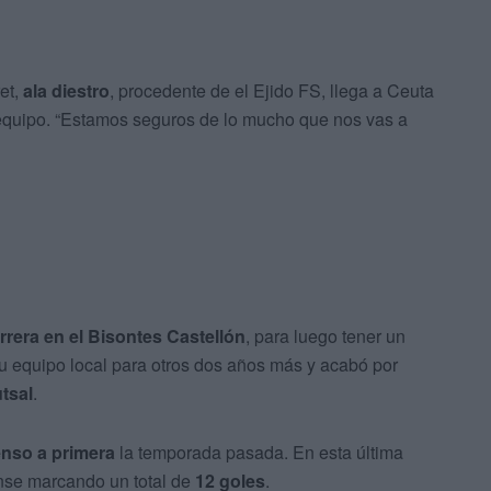
et,
ala diestro
, procedente de el Ejido FS, llega a Ceuta
 equipo. “Estamos seguros de lo mucho que nos vas a
rera en el Bisontes Castellón
, para luego tener un
su equipo local para otros dos años más y acabó por
tsal
.
enso a primera
la temporada pasada. En esta última
nse marcando un total de
12 goles
.