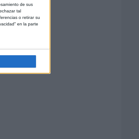
esamiento de sus
echazar tal
erencias o retirar su
vacidad" en la parte