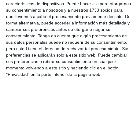
Ciudad Autónoma de Ceuta, Juan Jesús Vivas, en el
características de dispositivos. Puede hacer clic para otorgarnos
Palacio de la Asamblea, y a continuación hará un recorrido
su consentimiento a nosotros y a nuestros 1733 socios para
por el perímetro fronterizo.
que llevemos a cabo el procesamiento previamente descrito. De
forma alternativa, puede acceder a información más detallada y
Posteriormente, a las 14:30 horas, Jorge Fernández Díaz
cambiar sus preferencias antes de otorgar o negar su
mantendrá un almuerzo de trabajo con los mandos de la
consentimiento.
Tenga en cuenta que algún procesamiento de
Guardia Civil, al que se seguirá una reunión con los
sus datos personales puede no requerir de su consentimiento,
mandos del Cuerpo Nacional de Policía.
pero usted tiene el derecho de rechazar tal procesamiento. Sus
preferencias se aplicarán solo a este sitio web. Puede cambiar
Después, a las 17:00 horas, visitará el Centro de Estancia
sus preferencias o retirar su consentimiento en cualquier
Temporal de Inmigrantes (CETI) de Ceuta y posteriormente
momento volviendo a este sitio y haciendo clic en el botón
el ministro de Interior comparecerá en rueda de prensa en
"Privacidad" en la parte inferior de la página web.
el Palacio de la Asamblea, aunque est á previsto que
duerma en nuestra ciudad.
El jueves, Fernández Díaz se reunirá a las 11:15 horas
con el presidente de la ciudad autónoma, Juan José
Imbroda, en el Palacio de la Asamblea, y posteriormente,
sobre las 11:45 horas, recorrerá el perímetro fronterizo.
A continuación, a las 12:30 horas, mantendrá una reunión
de trabajo con los mandos del Cuerpo Nacional de Policía