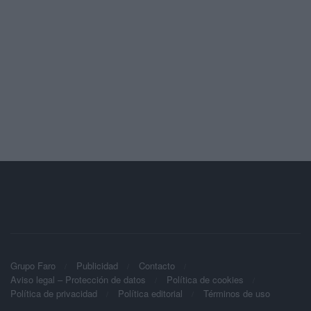
Grupo Faro
Publicidad
Contacto
Aviso legal – Protección de datos
Política de cookies
Política de privacidad
Política editorial
Términos de uso