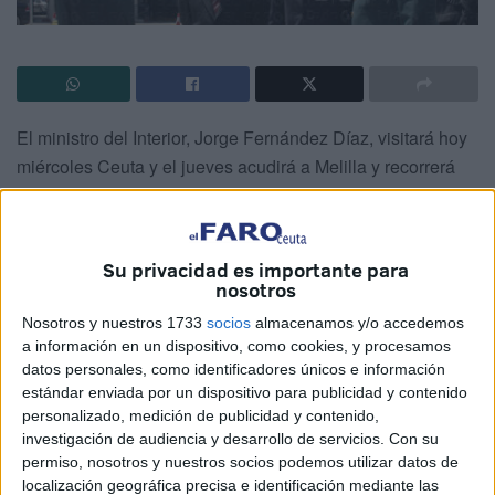
El ministro del Interior, Jorge Fernández Díaz, visitará hoy
miércoles Ceuta y el jueves acudirá a Melilla y recorrerá
los perímetros fronterizos de ambas ciudades autónomas,
que estos días sufren numerosos intentos de entrada de
inmigrantes.
Su privacidad es importante para
nosotros
En su visita de dos días, Fernández Díaz mantendrá un
Nosotros y nuestros 1733
socios
almacenamos y/o accedemos
encuentro con los agentes de la Guardia Civil y del Cuerpo
a información en un dispositivo, como cookies, y procesamos
Nacional de Policía destinados a la lucha contra la
datos personales, como identificadores únicos e información
inmigración irregular y visitará los Centros de Estancia
estándar enviada por un dispositivo para publicidad y contenido
Temporal de Inmigrantes (CETI) de las dos ciudades.
personalizado, medición de publicidad y contenido,
investigación de audiencia y desarrollo de servicios.
Con su
Según ha informado el Ministerio del Interior, hoy después
permiso, nosotros y nuestros socios podemos utilizar datos de
del mediodía el ministro se reunirá con el presidente de la
localización geográfica precisa e identificación mediante las