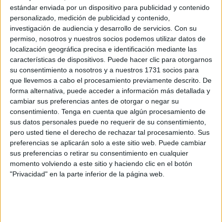
estándar enviada por un dispositivo para publicidad y contenido
personalizado, medición de publicidad y contenido,
La semana pasada Clint Eastwood consiguió que se
investigación de audiencia y desarrollo de servicios.
Con su
parase el mundo con su estreno, y pudo con el poder de la
permiso, nosotros y nuestros socios podemos utilizar datos de
mismísima Marvel y su Capitana Marvel, pero pasado el
localización geográfica precisa e identificación mediante las
características de dispositivos. Puede hacer clic para otorgarnos
momento de justo homenaje al viejo mito del cine, los
su consentimiento a nosotros y a nuestros 1731 socios para
focos vuelven a ponerse en una de las macroproducciones
que llevemos a cabo el procesamiento previamente descrito. De
del año.
forma alternativa, puede acceder a información más detallada y
cambiar sus preferencias antes de otorgar o negar su
Black Panther rompió desde la naturalidad de la
consentimiento.
Tenga en cuenta que algún procesamiento de
diversidad que huye del estereotipo y ha sido este año la
sus datos personales puede no requerir de su consentimiento,
pero usted tiene el derecho de rechazar tal procesamiento. Sus
primera cinta de superhéroes en ser nominada al Óscar a
preferencias se aplicarán solo a este sitio web. Puede cambiar
la mejor producción del año. Desde la misma naturalidad
sus preferencias o retirar su consentimiento en cualquier
de haber superado la necesidad de reivindicar a la mujer
momento volviendo a este sitio y haciendo clic en el botón
en un mundo comiquero para hombres llega este
"Privacidad" en la parte inferior de la página web.
personaje femenino de rompe y rasga. Capitana Marvel es
una alienígena muy poderosa en cuyas manos estará
nada menos que la salvación del mundo en un futuro muy