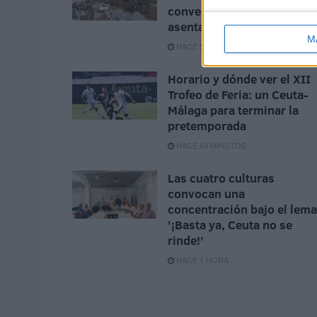
convertirse en un
asentamiento
M
HACE 5 MINUTOS
Horario y dónde ver el XII
Trofeo de Feria: un Ceuta-
Málaga para terminar la
pretemporada
HACE 43 MINUTOS
Las cuatro culturas
convocan una
concentración bajo el lema
'¡Basta ya, Ceuta no se
rinde!'
HACE 1 HORA