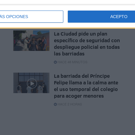
otros 2 cadáveres
HACE 17 MINUTOS
ÁS OPCIONES
ACEPTO
La Ciudad pide un plan
específico de seguridad con
despliegue policial en todas
las barriadas
HACE 48 MINUTOS
La barriada del Príncipe
Felipe llama a la calma ante
el uso temporal del colegio
para acoger menores
HACE 2 HORAS