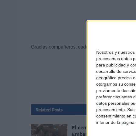
Gracias compañeros, cada día estamos más orgul
Nosotros y nuestro
procesamos datos per
para publicidad y co
desarrollo de servici
geográfica precisa e 
otorgarnos su conse
previamente descrito
preferencias antes d
datos personales pue
Related
Posts
procesamiento. Sus p
consentimiento en cu
inferior de la página
El cementerio de Sidi
Embarek no puede