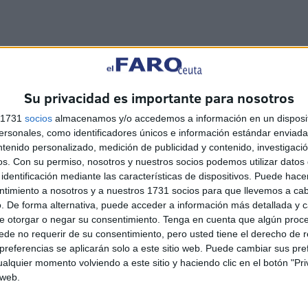
Su privacidad es importante para nosotros
losos de nuestra labor.
s 1731
socios
almacenamos y/o accedemos a información en un disposit
sonales, como identificadores únicos e información estándar enviada 
ntenido personalizado, medición de publicidad y contenido, investigaci
os.
Con su permiso, nosotros y nuestros socios podemos utilizar datos 
identificación mediante las características de dispositivos. Puede hacer
ntimiento a nosotros y a nuestros 1731 socios para que llevemos a ca
. De forma alternativa, puede acceder a información más detallada y 
e otorgar o negar su consentimiento.
Tenga en cuenta que algún proc
de no requerir de su consentimiento, pero usted tiene el derecho de r
referencias se aplicarán solo a este sitio web. Puede cambiar sus pref
alquier momento volviendo a este sitio y haciendo clic en el botón "Pri
 web.
Tarajal, la tragedia que no
cesa: los GEAS localizan