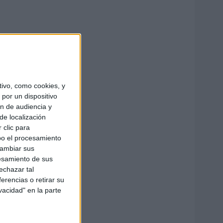
ivo, como cookies, y
por un dispositivo
ón de audiencia y
de localización
 clic para
bo el procesamiento
cambiar sus
esamiento de sus
echazar tal
erencias o retirar su
vacidad" en la parte