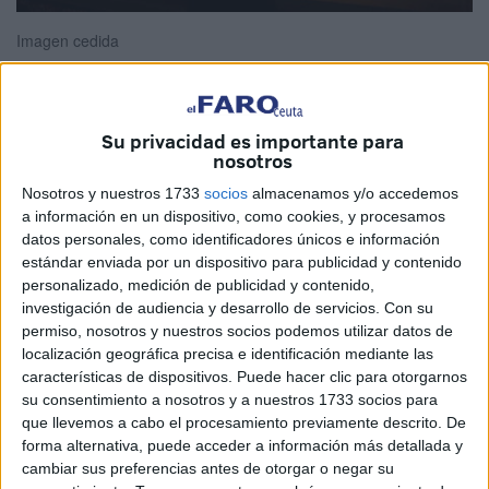
Imagen cedida
Su privacidad es importante para
Escuchaba como lloraba, y mi perro se dio cuenta,
nosotros
deseando consolarlo. Más el viento me dio el tiento de
Nosotros y nuestros 1733
socios
almacenamos y/o accedemos
saber por qué lo hacía.
a información en un dispositivo, como cookies, y procesamos
datos personales, como identificadores únicos e información
Eran momentos de desconsuelo por un presente sin un
estándar enviada por un dispositivo para publicidad y contenido
amor que tenía, y que se fue de rositas, por una tontería de
personalizado, medición de publicidad y contenido,
parejitas.
investigación de audiencia y desarrollo de servicios.
Con su
permiso, nosotros y nuestros socios podemos utilizar datos de
La rabia salpicó las paredes donde se encontraba y las
localización geográfica precisa e identificación mediante las
puertas temblaban de los puñetazos que lanzaban, y más
características de dispositivos. Puede hacer clic para otorgarnos
su consentimiento a nosotros y a nuestros 1733 socios para
llantos hubo, al salir de aquel lugar oscuro, una muchacha
que llevemos a cabo el procesamiento previamente descrito. De
que mucho ensanchó de espaldas fue hacia su vehículo,
forma alternativa, puede acceder a información más detallada y
donde lo recogió alguien y lo quito de los pesares.
cambiar sus preferencias antes de otorgar o negar su