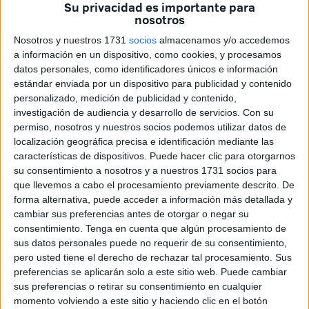
Su privacidad es importante para
nosotros
Del
8 al 14 de septiembre de 2025
, Ceuta será sede del
Torneo
Internacional FIP Silver, una cita imprescindible
Nosotros y nuestros 1731
socios
almacenamos y/o accedemos
a información en un dispositivo, como cookies, y procesamos
del
Cupra FIP Tour
que reunirá a grandes figuras
datos personales, como identificadores únicos e información
internacionales del pádel. El torneo tendrá lugar en las
estándar enviada por un dispositivo para publicidad y contenido
pistas del
Club de Tenis y
Pádel
de Loma Margarita
.
personalizado, medición de publicidad y contenido,
investigación de audiencia y desarrollo de servicios.
Con su
El miércoles 10 se jugará la primera ronda
permiso, nosotros y nuestros socios podemos utilizar datos de
clasificatoria
. Jueves la segunda y tercera. Viernes se
localización geográfica precisa e identificación mediante las
jugarán la primera y segunda ronda del torneo. El sábado
características de dispositivos. Puede hacer clic para otorgarnos
su consentimiento a nosotros y a nuestros 1731 socios para
tendrán lugar los cuartos y las semifinales y el domingo se
que llevemos a cabo el procesamiento previamente descrito. De
jugará la final.
forma alternativa, puede acceder a información más detallada y
cambiar sus preferencias antes de otorgar o negar su
Un torneo que se consolida
consentimiento.
Tenga en cuenta que algún procesamiento de
sus datos personales puede no requerir de su consentimiento,
pero usted tiene el derecho de rechazar tal procesamiento. Sus
Agustín Atencia, presidente de la Federación de Pádel de
preferencias se aplicarán solo a este sitio web. Puede cambiar
Ceuta, ha querido destacar que, con la cuarta edición,
este
sus preferencias o retirar su consentimiento en cualquier
torneo se está consolidando poco a poco en el circuito
momento volviendo a este sitio y haciendo clic en el botón