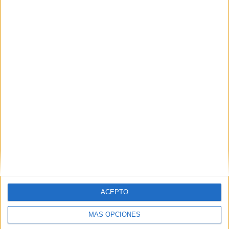
“
Competimos con ciudades como Lisboa o Guimaraes,
o incluso Roland Garros, pero no nos da miedo
coincidir en fechas
”, destacó el presidente de la territorial
de pádel. “Agradecer también a la Federación Española de
Pádel por avalar este torneo”, destacó Atencia. “Deseando
que llegue el miércoles”, culminó.
Palabras de Sergio Aguilera
ACEPTO
MÁS OPCIONES