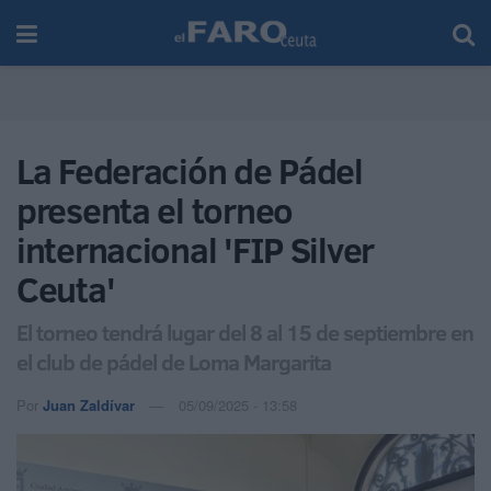
La Federación de Pádel
presenta el torneo
internacional 'FIP Silver
Ceuta'
El torneo tendrá lugar del 8 al 15 de septiembre en
el club de pádel de Loma Margarita
Por
Juan Zaldívar
05/09/2025 - 13:58