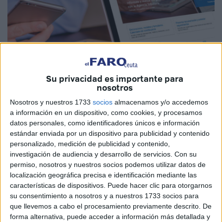
Su privacidad es importante para
nosotros
Nosotros y nuestros 1733
socios
almacenamos y/o accedemos
a información en un dispositivo, como cookies, y procesamos
datos personales, como identificadores únicos e información
estándar enviada por un dispositivo para publicidad y contenido
personalizado, medición de publicidad y contenido,
investigación de audiencia y desarrollo de servicios.
Con su
La
declaración de la Renta
se trata de un trámite por el
permiso, nosotros y nuestros socios podemos utilizar datos de
que tienen que pasar la mayoría de contribuyentes que
localización geográfica precisa e identificación mediante las
cotizan en la
Seguridad Social
en Ceuta y en el resto del
características de dispositivos. Puede hacer clic para otorgarnos
territorio nacional. Este miércoles dará comienzo la
su consentimiento a nosotros y a nuestros 1733 socios para
que llevemos a cabo el procesamiento previamente descrito. De
campaña para presentarla de forma telemática, pero,
forma alternativa, puede acceder a información más detallada y