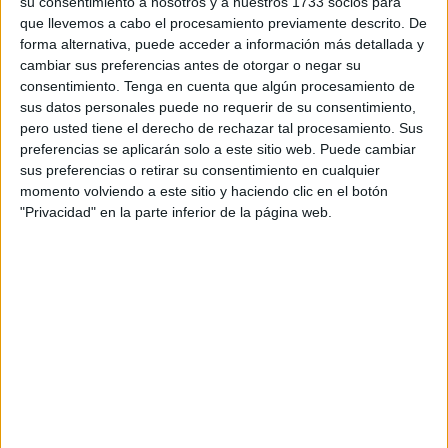
su consentimiento a nosotros y a nuestros 1733 socios para
avistado por parte del Ministerio de Asuntos Religiosos de
que llevemos a cabo el procesamiento previamente descrito. De
Marruecos
el creciente lunar, por lo que el primer día del
forma alternativa, puede acceder a información más detallada y
mes de Dul Hiyya será el martes. En casi todo el mundo
cambiar sus preferencias antes de otorgar o negar su
consentimiento.
Tenga en cuenta que algún procesamiento de
islámico arrancará este lunes.
sus datos personales puede no requerir de su consentimiento,
pero usted tiene el derecho de rechazar tal procesamiento. Sus
La Fiesta del Sacrificio se celebra el décimo día del
preferencias se aplicarán solo a este sitio web. Puede cambiar
duodécimo mes del calendario islámico coincidiendo con
sus preferencias o retirar su consentimiento en cualquier
el final de la época de la peregrinación anual a La Meca y
momento volviendo a este sitio y haciendo clic en el botón
conmemora la misericordia divina que permitió que
"Privacidad" en la parte inferior de la página web.
Abraham salvara la vida de su hijo sacrificando en su lugar
a un cordero.
Se trata de la
fiesta mayor del calendario islámico
, por lo
que también se conoce como Eid Al Kebir, y es una de las
seis que están reconocidas en el acuerdo entre el Estado y
la Comisión Islámica de España. Desde 2010 es
festivo
laboral
en la ciudad autónoma.