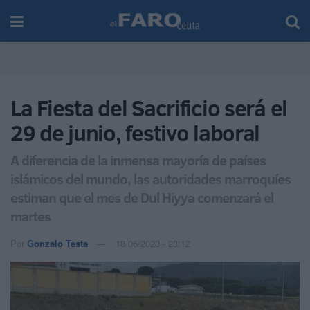
La Fiesta del Sacrificio será el
29 de junio, festivo laboral
A diferencia de la inmensa mayoría de países
islámicos del mundo, las autoridades marroquíes
estiman que el mes de Dul Hiyya comenzará el
martes
Por
Gonzalo Testa
18/06/2023 - 23:12