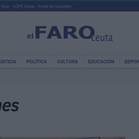
 Roja
COPE Ceuta
Portal del suscriptor
USTICIA
POLÍTICA
CULTURA
EDUCACIÓN
DEPO
nes