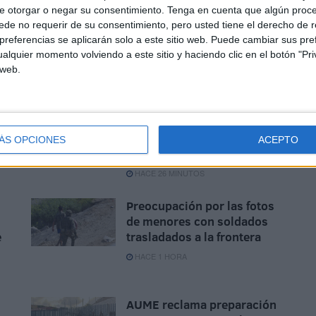
e otorgar o negar su consentimiento.
Tenga en cuenta que algún proc
 que no hemos podido escuchar.
de no requerir de su consentimiento, pero usted tiene el derecho de r
referencias se aplicarán solo a este sitio web. Puede cambiar sus pref
alquier momento volviendo a este sitio y haciendo clic en el botón "Pri
 web.
Aplazado el amistoso entre
d
el Ittihad de Tánger y el FC
ÁS OPCIONES
ACEPTO
Barcelona
HACE 26 MINUTOS
Preocupación por las fotos
de menores con soldados
e
trasladados a la frontera
HACE 1 HORA
AUME reclama preparación