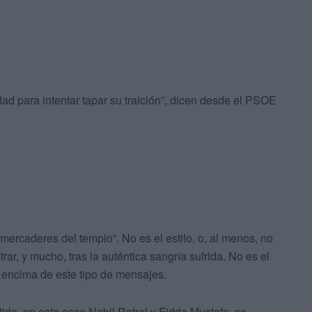
idad para intentar tapar su traición”, dicen desde el PSOE
mercaderes del templo”. No es el estilo, o, al menos, no
ar, y mucho, tras la auténtica sangría sufrida. No es el
r encima de este tipo de mensajes.
tido, en este caso Nabil Rahal y Fidda Mustafa, se