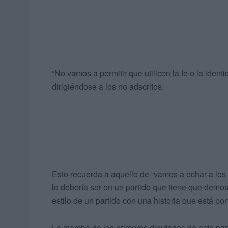
“No vamos a permitir que utilicen la fe o la ident
dirigiéndose a los no adscritos.
Esto recuerda a aquello de “vamos a echar a los 
lo debería ser en un partido que tiene que demostr
estilo de un partido con una historia que está po
La marcha de los primeros diputados de este par