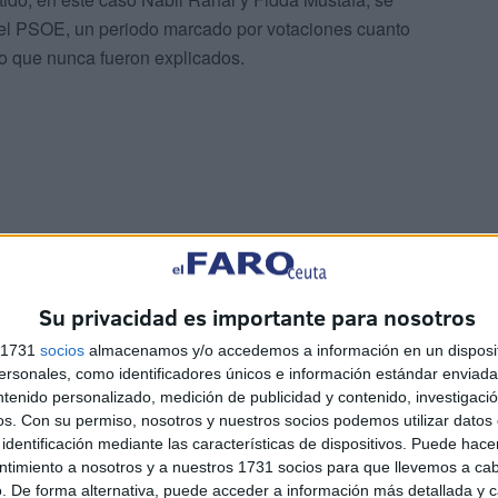
 del PSOE, un periodo marcado por votaciones cuanto
io que nunca fueron explicados.
ias, que no se haya hablado públicamente de lo que
inará por ir degradándolo poco a poco sin remedio
r heridas sino por dejar que sigan manando.
Su privacidad es importante para nosotros
s 1731
socios
almacenamos y/o accedemos a información en un disposit
sonales, como identificadores únicos e información estándar enviada 
ntenido personalizado, medición de publicidad y contenido, investigaci
os.
Con su permiso, nosotros y nuestros socios podemos utilizar datos 
identificación mediante las características de dispositivos. Puede hacer
ntimiento a nosotros y a nuestros 1731 socios para que llevemos a ca
. De forma alternativa, puede acceder a información más detallada y 
úblicamente, no seguir de perfil, callados. En democracia