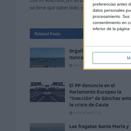
preferencias antes d
se tiene que saber todo, y ellos tienen una voz
datos personales pue
procesamiento. Sus p
consentimiento en cu
inferior de la página
Related
Posts
Orgullo de un pueblo que
nunca pierde su humanida
M
HACE 3 MINUTOS
El PP denuncia en el
Parlamento Europeo la
"inacción" de Sánchez ant
la crisis de Ceuta
HACE 40 MINUTOS
Las fragatas Santa María y