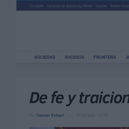
Contacto
Horarios de Barcos by Kikoto
Vuelos
Sorteo Cruz
SOCIEDAD
SUCESOS
FRONTERA
J
De fe y traicio
Por
Carmen Echarri
27/06/2025 - 07:36