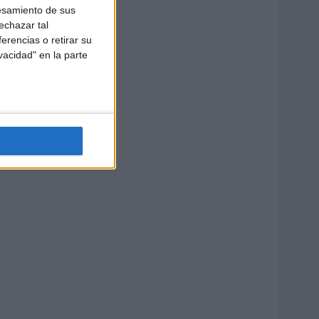
esamiento de sus
echazar tal
erencias o retirar su
vacidad" en la parte