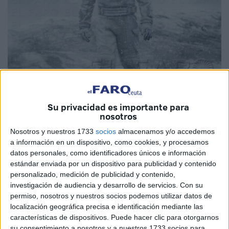
Su privacidad es importante para
nosotros
Nosotros y nuestros 1733
socios
almacenamos y/o accedemos
a información en un dispositivo, como cookies, y procesamos
Posiblemente la empresa más ambiciosa del gran gurú del
datos personales, como identificadores únicos e información
cine moderno, Interstellar se erige como una epopeya
estándar enviada por un dispositivo para publicidad y contenido
monumental en su presupuesto y en lo que abarca, tanto
personalizado, medición de publicidad y contenido,
investigación de audiencia y desarrollo de servicios.
Con su
en poderosa forma como, y de aquí la rimbombante
permiso, nosotros y nuestros socios podemos utilizar datos de
denominación, de fondo. Christopher Nolan se disfraza de
localización geográfica precisa e identificación mediante las
Terrence Malik para escudriñar en los entresijos del alma y
características de dispositivos. Puede hacer clic para otorgarnos
su consentimiento a nosotros y a nuestros 1733 socios para