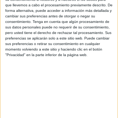
analizar el por qué y el cómo de los seres humanos desde
que llevemos a cabo el procesamiento previamente descrito. De
la más fría y analítica base de la ciencia (-ficción).
forma alternativa, puede acceder a información más detallada y
cambiar sus preferencias antes de otorgar o negar su
En una Tierra donde los humanos se precipitan hacia la
consentimiento.
Tenga en cuenta que algún procesamiento de
extinción, un grupo de geniales cerebros se resisten a la
sus datos personales puede no requerir de su consentimiento,
crónica de una desaparición anunciada y buscan
pero usted tiene el derecho de rechazar tal procesamiento. Sus
esperanza para las personas más allá de nuestra galaxia
preferencias se aplicarán solo a este sitio web. Puede cambiar
sus preferencias o retirar su consentimiento en cualquier
(ahí queda eso), en algún nuevo planeta que permita la
momento volviendo a este sitio y haciendo clic en el botón
vida a nuestros frágiles organismos. Para la cotidiana
"Privacidad" en la parte inferior de la página web.
empresa los protagonistas tendrán que trascender el
espacio/tiempo, explorar lo imposible y relativizar como
plan de vuelo. Metafísica, filosofía, espiritualidad y empatía
serán elementos que el espectador tendrá que manejar si
quiere ser tripulante de esta más que notable película que
nos lleva más allá de lo que abarca la vista o el oído (sin
descuidar en absoluto a golpe de efecto ninguno de los
dos sentidos).
Encabezando el reparto al que ningún pero puede