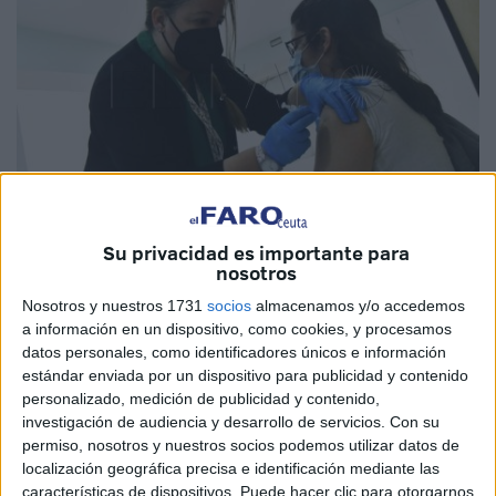
Su privacidad es importante para
Archivo
nosotros
Nosotros y nuestros 1731
socios
almacenamos y/o accedemos
a información en un dispositivo, como cookies, y procesamos
datos personales, como identificadores únicos e información
Los
farmacéuticos
fueron esenciales en el confinamiento,
estándar enviada por un dispositivo para publicidad y contenido
personalizado, medición de publicidad y contenido,
y a pesar de no estar todos vacunados como les gustaría,
investigación de audiencia y desarrollo de servicios.
Con su
siguen siendo esenciales. Y es que,
el Colegio de
permiso, nosotros y nuestros socios podemos utilizar datos de
Farmacéuticos de Ceuta
está colaborando en la difusión
localización geográfica precisa e identificación mediante las
de la inscripción para la vacunación frente a
la COVID-19
características de dispositivos. Puede hacer clic para otorgarnos