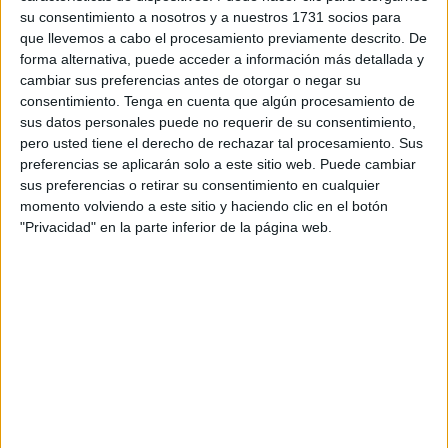
su consentimiento a nosotros y a nuestros 1731 socios para
facilitando información a los ciudadanos sobre cómo
que llevemos a cabo el procesamiento previamente descrito. De
deben hacerlo.
forma alternativa, puede acceder a información más detallada y
cambiar sus preferencias antes de otorgar o negar su
Las farmacias son puntos de información para los
consentimiento.
Tenga en cuenta que algún procesamiento de
ciudadanos, sobre todo para los más mayores, que
sus datos personales puede no requerir de su consentimiento,
muchas veces no manejan bien las tecnologías, y como
pero usted tiene el derecho de rechazar tal procesamiento. Sus
preferencias se aplicarán solo a este sitio web. Puede cambiar
consecuencia, no se enteran de algunas cosas. Por eso,
sus preferencias o retirar su consentimiento en cualquier
las oficinas de farmacia de nuestra ciudad les están
momento volviendo a este sitio y haciendo clic en el botón
ayudando a rellenar
el formulario online que ha puesto
"Privacidad" en la parte inferior de la página web.
en marcha la Consejería de Sanidad
, Consumo y
Gobernación para que quienes estén interesados en
vacunarse, y aún no les hayan llamado, pueden apuntarse.
Para facilitar a la población el acceso a la vacuna frente a
la COVID-19 y agilizar la campaña, la Consejería de
Sanidad
, Consumo y Gobernación habilitó un formulario
online, que está disponible en la web de la Ciudad
Autónoma (www.ceuta.es), en el que los ciudadanos que